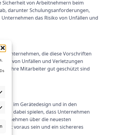
ie Sicherheit von Arbeitnehmern beim
 ab, darunter Schulungsanforderungen,
n Unternehmen das Risiko von Unfällen und
it. Unternehmen, die diese Vorschriften
s,
chkeit von Unfällen und Verletzungen
ss ihre Mitarbeiter gut geschützt sind
IDs
tionen im Gerätedesign und in den
elrolle dabei spielen, dass Unternehmen
 Unternehmen über die neuesten
rn
chritt voraus sein und ein sichereres