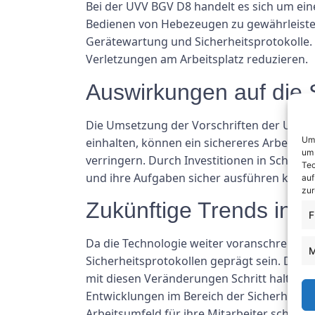
Bei der UVV BGV D8 handelt es sich um ein
Bedienen von Hebezeugen zu gewährleiste
Gerätewartung und Sicherheitsprotokolle.
Verletzungen am Arbeitsplatz reduzieren.
Auswirkungen auf die S
Die Umsetzung der Vorschriften der UVV BG
Um 
einhalten, können ein sichereres Arbeitsum
um 
verringern. Durch Investitionen in Schulu
Tec
und ihre Aufgaben sicher ausführen könne
auf
zur
Zukünftige Trends in de
F
Da die Technologie weiter voranschreitet, 
M
Sicherheitsprotokollen geprägt sein. Die 
mit diesen Veränderungen Schritt halten 
Entwicklungen im Bereich der Sicherheit am
Arbeitsumfeld für ihre Mitarbeiter schaffen