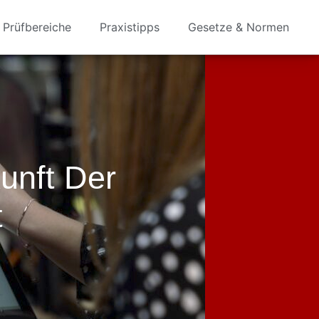
Prüfbereiche
Praxistipps
Gesetze & Normen
unft Der
t