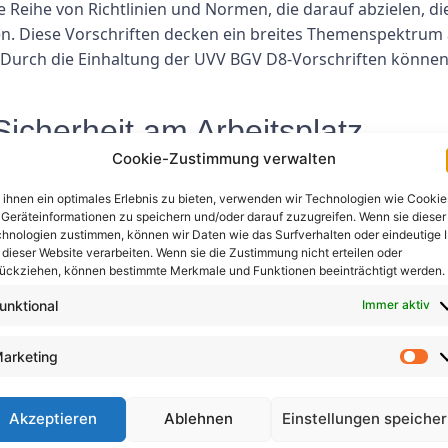
e Reihe von Richtlinien und Normen, die darauf abzielen, d
n. Diese Vorschriften decken ein breites Themenspektrum
 Durch die Einhaltung der UVV BGV D8-Vorschriften könne
icherheit am Arbeitsplatz
Cookie-Zustimmung verwalten
V D8 hat erhebliche Auswirkungen auf die Arbeitssicherhe
ihnen ein optimales Erlebnis zu bieten, verwenden wir Technologien wie Cookie
feld für ihre Mitarbeiter schaffen und so die Wahrscheinli
Geräteinformationen zu speichern und/oder darauf zuzugreifen. Wenn sie dieser
ng und Gerätewartung können Unternehmen sicherstellen, da
hnologien zustimmen, können wir Daten wie das Surfverhalten oder eindeutige 
n.
 dieser Website verarbeiten. Wenn sie die Zustimmung nicht erteilen oder
ückziehen, können bestimmte Merkmale und Funktionen beeinträchtigt werden.
r Arbeitssicherheit
unktional
Immer aktiv
wird die Zukunft der Sicherheit am Arbeitsplatz von Innova
arketing
Vorschriften der UVV BGV D8 werden weiterhin eine Schlüss
und ihre Mitarbeiter vor Schäden schützen können. Indem
Akzeptieren
Ablehnen
Einstellungen speiche
 Arbeitsplatz informiert bleiben, können sie immer einen S
.