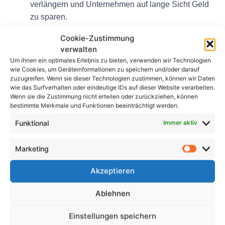
verlängern und Unternehmen auf lange Sicht Geld
zu sparen.
Abschluss
Cookie-Zustimmung
verwalten
Zusammenfassend lässt sich sagen, dass die BGV-A3-
Um ihnen ein optimales Erlebnis zu bieten, verwenden wir Technologien
wie Cookies, um Geräteinformationen zu speichern und/oder darauf
Prüfung für die Gewährleistung der Sicherheit und
zuzugreifen. Wenn sie dieser Technologien zustimmen, können wir Daten
Konformität von EDV-Geräten am Arbeitsplatz
wie das Surfverhalten oder eindeutige IDs auf dieser Website verarbeiten.
Wenn sie die Zustimmung nicht erteilen oder zurückziehen, können
unerlässlich ist. Durch die Priorisierung der Prüfung
bestimmte Merkmale und Funktionen beeinträchtigt werden.
und Wartung dieser Geräte können Unternehmen
ihre Mitarbeiter schützen, Unfälle verhindern und ihr
Funktional
Immer aktiv
Engagement für die Sicherheit unter Beweis stellen.
Für Unternehmen ist es von entscheidender
Marketing
Bedeutung, die Prüfanforderungen der BGV A3
Akzeptieren
einzuhalten, um Bußgelder und rechtliche
Konsequenzen zu vermeiden und ein sicheres
Ablehnen
Arbeitsumfeld für alle Mitarbeiter zu gewährleisten.
Einstellungen speichern
FAQs