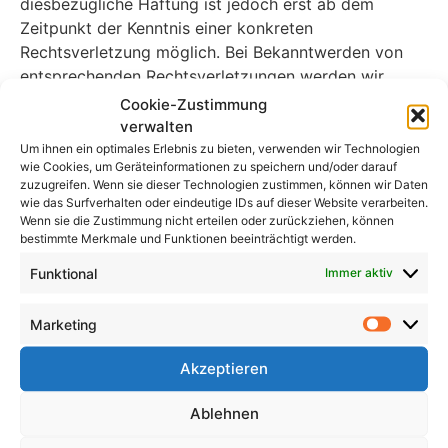
diesbezügliche Haftung ist jedoch erst ab dem
Zeitpunkt der Kenntnis einer konkreten
Rechtsverletzung möglich. Bei Bekanntwerden von
entsprechenden Rechtsverletzungen werden wir
diese Inhalte umgehend entfernen.
Cookie-Zustimmung
verwalten
Haftung für Links
Um ihnen ein optimales Erlebnis zu bieten, verwenden wir Technologien
wie Cookies, um Geräteinformationen zu speichern und/oder darauf
zuzugreifen. Wenn sie dieser Technologien zustimmen, können wir Daten
Unser Angebot enthält Links zu externen Websites
wie das Surfverhalten oder eindeutige IDs auf dieser Website verarbeiten.
Dritter, auf deren Inhalte wir keinen Einfluss haben.
Wenn sie die Zustimmung nicht erteilen oder zurückziehen, können
bestimmte Merkmale und Funktionen beeinträchtigt werden.
Deshalb können wir für diese fremden Inhalte auch
keine Gewähr übernehmen. Für die Inhalte der
Funktional
Immer aktiv
verlinkten Seiten ist stets der jeweilige Anbieter oder
Betreiber der Seiten verantwortlich. Die verlinkten
Marketing
Seiten wurden zum Zeitpunkt der Verlinkung auf
mögliche Rechtsverstöße überprüft. Rechtswidrige
Akzeptieren
Inhalte waren zum Zeitpunkt der Verlinkung nicht
erkennbar.
Ablehnen
Eine permanente inhaltliche Kontrolle der verlinkten