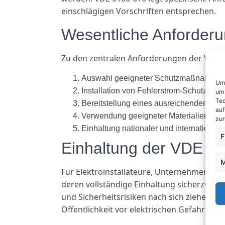
einschlägigen Vorschriften entsprechen.
Wesentliche Anforder
Zu den zentralen Anforderungen der VDE 
Auswahl geeigneter Schutzmaßnahmen 
Um 
Installation von Fehlerstrom-Schutzeinr
um 
Tec
Bereitstellung eines ausreichenden Sc
auf
Verwendung geeigneter Materialien und G
zur
Einhaltung nationaler und internationaler
F
Einhaltung der VDE 0
M
Für Elektroinstallateure, Unternehmer und
deren vollständige Einhaltung sicherzustel
und Sicherheitsrisiken nach sich ziehen. D
Öffentlichkeit vor elektrischen Gefahren s