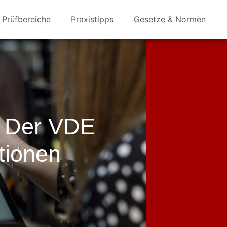
Prüfbereiche
Praxistipps
Gesetze & Normen
n Der VDE
tionen