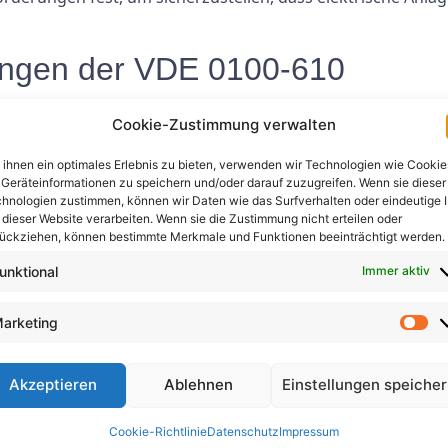
ungen der VDE 0100-610
0100-610 gehören:
Cookie-Zustimmung verwalten
zur Vermeidung von Stromschlägen.
ihnen ein optimales Erlebnis zu bieten, verwenden wir Technologien wie Cookie
ichtungen (RCDs) zur Erkennung und Abschaltung fehlerhafter S
Geräteinformationen zu speichern und/oder darauf zuzugreifen. Wenn sie dieser
hnologien zustimmen, können wir Daten wie das Surfverhalten oder eindeutige 
hutzes gegen Überstrom und Überspannung.
 dieser Website verarbeiten. Wenn sie die Zustimmung nicht erteilen oder
eräte für Elektroinstallationen.
ückziehen, können bestimmte Merkmale und Funktionen beeinträchtigt werden.
 Standards für elektrische Sicherheit.
unktional
Immer aktiv
100-610
arketing
 Planer ist es unerlässlich, sich mit den Anforderungen de
len. Die Nichteinhaltung dieser Standards kann rechtliche 
Akzeptieren
Ablehnen
Einstellungen speiche
urch die Einhaltung der Richtlinien der VDE 0100-610 könne
chützen.
Cookie-Richtlinie
Datenschutz
Impressum