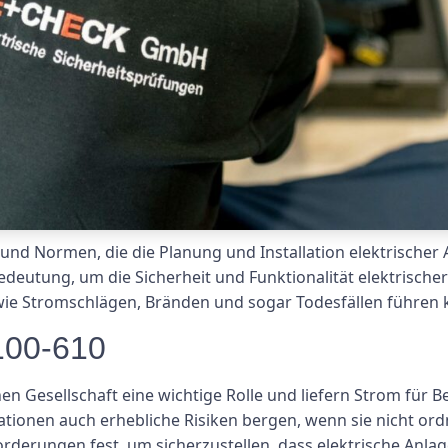
n und Normen, die die Planung und Installation elektrische
eutung, um die Sicherheit und Funktionalität elektrischer
ie Stromschlägen, Bränden und sogar Todesfällen führen 
100-610
nen Gesellschaft eine wichtige Rolle und liefern Strom für
lationen auch erhebliche Risiken bergen, wenn sie nicht or
rderungen fest, um sicherzustellen, dass elektrische Anlag