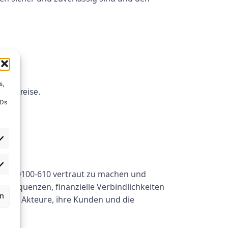
s,
tromkreise.
IDs
r VDE 0100-610 vertraut zu machen und
Konsequenzen, finanzielle Verbindlichkeiten
rn
n sich Akteure, ihre Kunden und die