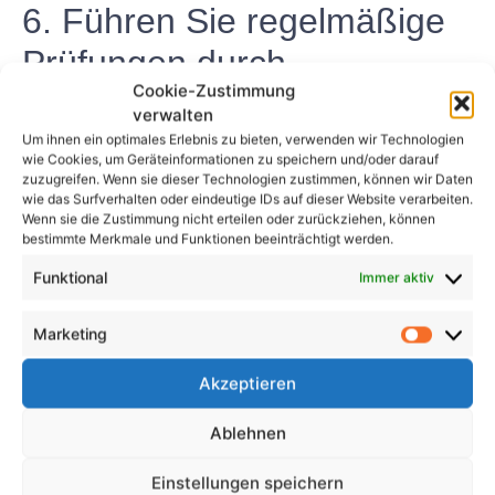
6. Führen Sie regelmäßige
Prüfungen durch
Cookie-Zustimmung
Um die Sicherheit Ihrer elektrischen Geräte zu
verwalten
gewährleisten, sollten regelmäßig Prüfungen
Um ihnen ein optimales Erlebnis zu bieten, verwenden wir Technologien
wie Cookies, um Geräteinformationen zu speichern und/oder darauf
durchgeführt werden. Planen Sie diese regelmäßigen
zuzugreifen. Wenn sie dieser Technologien zustimmen, können wir Daten
Inspektionen in Ihren Arbeitsablauf ein und stellen
wie das Surfverhalten oder eindeutige IDs auf dieser Website verarbeiten.
Wenn sie die Zustimmung nicht erteilen oder zurückziehen, können
Sie sicher, dass alle Geräte ordnungsgemäß gewartet
bestimmte Merkmale und Funktionen beeinträchtigt werden.
werden.
Funktional
Immer aktiv
Abschluss
Marketing
Die Prüfung elektrischer Geräte ist ein wichtiger
Bestandteil der Sicherheitsmaßnahmen am
Akzeptieren
Arbeitsplatz und zu Hause. Indem Sie die oben
Ablehnen
genannten Tipps befolgen und regelmäßige
Inspektionen durchführen, können Sie sicherstellen,
Einstellungen speichern
dass Ihre elektrischen Geräte sicher und