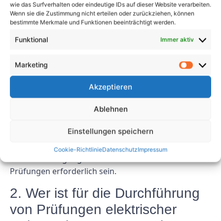
FAQs
wie das Surfverhalten oder eindeutige IDs auf dieser Website verarbeiten.
Wenn sie die Zustimmung nicht erteilen oder zurückziehen, können
bestimmte Merkmale und Funktionen beeinträchtigt werden.
1. Wie oft sollten Prüfungen
elektrischer Anlagen in
Funktional
Immer aktiv
atomaren Anlagen durchgeführt
Marketing
werden?
Akzeptieren
Prüfungen sollten regelmäßig gemäß den
Ablehnen
gesetzlichen Vorschriften und den Empfehlungen des
Herstellers durchgeführt werden. In der Regel
Einstellungen speichern
werden Prüfungen mindestens einmal im Jahr
durchgeführt, aber je nach Art der Anlage und den
Cookie-Richtlinie
Datenschutz
Impressum
Betriebsbedingungen können mindestense
Prüfungen erforderlich sein.
2. Wer ist für die Durchführung
von Prüfungen elektrischer