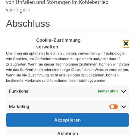
von Unfällen und Störungen im Kohlebetrieb
verringern.
Abschluss
Die Elektroprüfung ist ein entscheidender Aspekt der
Cookie-Zustimmung
Sicherheit und Compliance in der Kohleindustrie und
verwalten
trägt dazu bei, Arbeiter, Vermögenswerte und die
Um ihnen ein optimales Erlebnis zu bieten, verwenden wir Technologien
wie Cookies, um Geräteinformationen zu speichern und/oder darauf
Umwelt vor elektrischen Gefahren zu schützen.
zuzugreifen. Wenn sie dieser Technologien zustimmen, können wir Daten
Durch die Implementierung eines umfassenden
wie das Surfverhalten oder eindeutige IDs auf dieser Website verarbeiten.
Elektroprüfungsprogramms und die Durchführung
Wenn sie die Zustimmung nicht erteilen oder zurückziehen, können
bestimmte Merkmale und Funktionen beeinträchtigt werden.
regelmäßiger Inspektionen und Tests können
Kohleunternehmen die Sicherheit und Zuverlässigkeit
Funktional
Immer aktiv
ihrer elektrischen Systeme gewährleisten und ihr
Engagement für die Einhaltung gesetzlicher
Marketing
Vorschriften unter Beweis stellen. Investitionen in
Akzeptieren
Elektroprüfung tragen nicht nur zur Vermeidung von
Unfällen und Ausfallzeiten bei, sondern tragen auch
Ablehnen