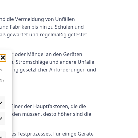
 und die Vermeidung von Unfällen
und Fabriken bis hin zu Schulen und
mäß gewartet und regelmäßig getestet
Fehler oder Mängel an den Geräten
rände, Stromschläge und andere Unfälle
inhaltung gesetzlicher Anforderungen und
s,
IDs
?
en. Einer der Hauptfaktoren, die die
et werden müssen, desto höher sind die
ität des Testprozesses. Für einige Geräte
rn