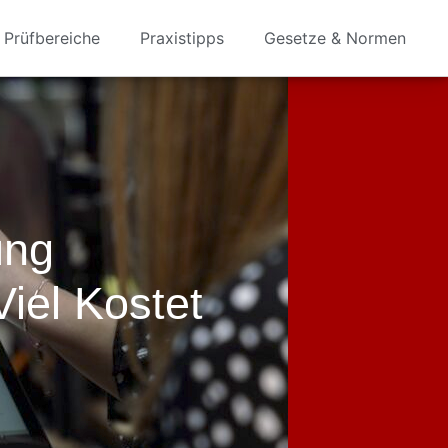
Prüfbereiche
Praxistipps
Gesetze & Normen
ung
iel Kostet