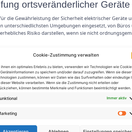
fung ortsveränderlicher Geräte
 für die Gewährleistung der Sicherheit elektrischer Geräte
en unterschiedlichsten Umgebungen eingesetzt, von Büros 
erhebliches Risiko darstellen, wenn sie nicht ordnungsge
 Geräte können Unternehmen und Einzelpersonen etwaige 
Cookie-Zustimmung verwalten
n Behebung ergreifen. Dies trägt dazu bei, elektrische B
te verursacht werden können. Es trägt auch dazu bei, die E
ihnen ein optimales Erlebnis zu bieten, verwenden wir Technologien wie Cookie
Geräteinformationen zu speichern und/oder darauf zuzugreifen. Wenn sie dieser
cherzustellen.
hnologien zustimmen, können wir Daten wie das Surfverhalten oder eindeutige 
 dieser Website verarbeiten. Wenn sie die Zustimmung nicht erteilen oder
üfung Ortsveränderlicher Geräte
ückziehen, können bestimmte Merkmale und Funktionen beeinträchtigt werden.
unktional
Immer aktiv
cher Geräte können abhängig von mehreren Faktoren variier
Geräte, die getestet werden müssen. Je mehr Geräte getest
arketing
 Testen tragbarer Geräte beeinflussen kann, ist die Komplex
Akzeptieren
Ablehnen
Einstellungen speiche