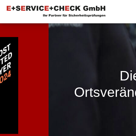
Di
Ortsveränd