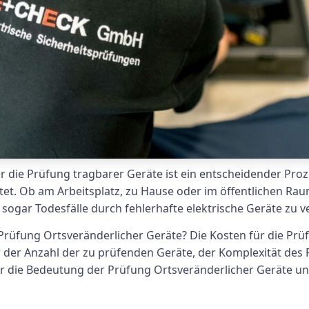
 die Prüfung tragbarer Geräte ist ein entscheidender Proze
t. Ob am Arbeitsplatz, zu Hause oder im öffentlichen Rau
 sogar Todesfälle durch fehlerhafte elektrische Geräte zu v
 Prüfung Ortsveränderlicher Geräte? Die Kosten für die P
 der Anzahl der zu prüfenden Geräte, der Komplexität des 
wir die Bedeutung der Prüfung Ortsveränderlicher Geräte u