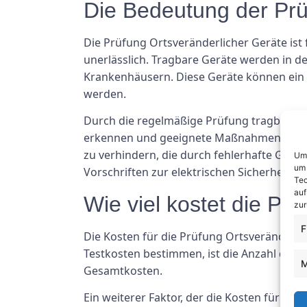
Die Bedeutung der Prü
Die Prüfung Ortsveränderlicher Geräte ist
unerlässlich. Tragbare Geräte werden in d
Krankenhäusern. Diese Geräte können ein 
werden.
Durch die regelmäßige Prüfung tragbarer
erkennen und geeignete Maßnahmen zu dere
zu verhindern, die durch fehlerhafte Gerä
Um 
um 
Vorschriften zur elektrischen Sicherheit si
Tec
auf
Wie viel kostet die Pr
zur
F
Die Kosten für die Prüfung Ortsveränderli
Testkosten bestimmen, ist die Anzahl der 
M
Gesamtkosten.
Ein weiterer Faktor, der die Kosten für das