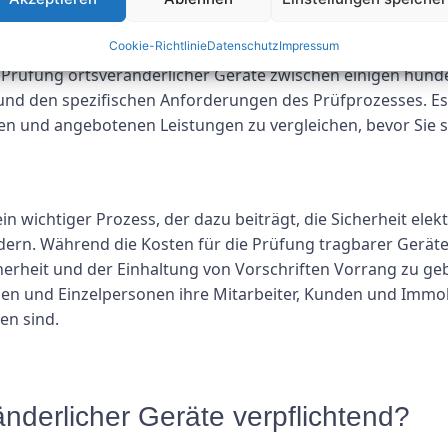
erfahren erforderlich, was die Testkosten erhöhen kann. D
ersonals auf die Prüfkosten auswirken.
Cookie-Richtlinie
Datenschutz
Impressum
 Prüfung ortsveränderlicher Geräte zwischen einigen hunde
nd den spezifischen Anforderungen des Prüfprozesses. Es 
 und angebotenen Leistungen zu vergleichen, bevor Sie si
in wichtiger Prozess, der dazu beiträgt, die Sicherheit ele
indern. Während die Kosten für die Prüfung tragbarer Ger
icherheit und der Einhaltung von Vorschriften Vorrang zu ge
n und Einzelpersonen ihre Mitarbeiter, Kunden und Immobil
en sind.
änderlicher Geräte verpflichtend?