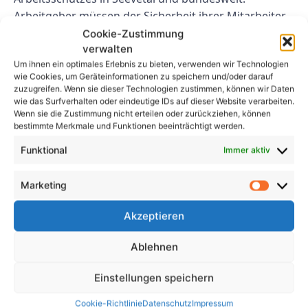
Arbeitgeber müssen der Sicherheit ihrer Mitarbeiter
Vorrang geben, indem sie regelmäßige Inspektionen
Cookie-Zustimmung
verwalten
von Arbeitsgeräten und Maschinen durchführen, um
Um ihnen ein optimales Erlebnis zu bieten, verwenden wir Technologien
Unfälle zu verhindern und die Einhaltung von
wie Cookies, um Geräteinformationen zu speichern und/oder darauf
Sicherheitsvorschriften sicherzustellen. Durch die
zuzugreifen. Wenn sie dieser Technologien zustimmen, können wir Daten
Einhaltung der UVV-Prüfungsanforderungen können
wie das Surfverhalten oder eindeutige IDs auf dieser Website verarbeiten.
Wenn sie die Zustimmung nicht erteilen oder zurückziehen, können
Arbeitgeber ein sicheres Arbeitsumfeld schaffen und
bestimmte Merkmale und Funktionen beeinträchtigt werden.
rechtliche Konsequenzen bei Nichteinhaltung
Funktional
Immer aktiv
vermeiden.
FAQs
Marketing
Akzeptieren
1. Wie lange dauert eine UVV-
Prüfung in der Regel?
Ablehnen
Die Dauer einer UVV-Prüfung kann je nach Größe
Einstellungen speichern
und Komplexität der zu prüfenden Geräte variieren.
Cookie-Richtlinie
Datenschutz
Impressum