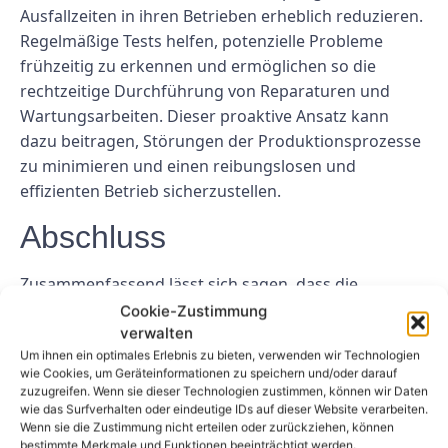
Ausfallzeiten in ihren Betrieben erheblich reduzieren.
Regelmäßige Tests helfen, potenzielle Probleme
frühzeitig zu erkennen und ermöglichen so die
rechtzeitige Durchführung von Reparaturen und
Wartungsarbeiten. Dieser proaktive Ansatz kann
dazu beitragen, Störungen der Produktionsprozesse
zu minimieren und einen reibungslosen und
effizienten Betrieb sicherzustellen.
Abschluss
Zusammenfassend lässt sich sagen, dass die
Betriebsmittelprüfung ein entscheidender Prozess
Cookie-Zustimmung
ist, der Herstellern dabei helfen kann, kostspielige
verwalten
Um ihnen ein optimales Erlebnis zu bieten, verwenden wir Technologien
Ausfallzeiten in ihren Betrieben zu vermeiden. Durch
wie Cookies, um Geräteinformationen zu speichern und/oder darauf
die Durchführung regelmäßiger Inspektionen und
zuzugreifen. Wenn sie dieser Technologien zustimmen, können wir Daten
Tests von Geräten und Maschinen können Hersteller
wie das Surfverhalten oder eindeutige IDs auf dieser Website verarbeiten.
Wenn sie die Zustimmung nicht erteilen oder zurückziehen, können
potenzielle Probleme frühzeitig erkennen und
bestimmte Merkmale und Funktionen beeinträchtigt werden.