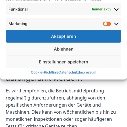
beheben, bevor sie zu größeren Problemen
Funktional
Immer aktiv
eskalieren. Dieser proaktive Ansatz kann die
Zuverlässigkeit und Effizienz von
Marketing
Produktionsprozessen verbessern und letztendlich
den Herstellern auf lange Sicht Zeit und Geld sparen.
Akzeptieren
FAQs
Ablehnen
1. Wie oft sollte eine
Einstellungen speichern
Betriebsmittelprüfung
Cookie-Richtlinie
Datenschutz
Impressum
durchgeführt werden?
Es wird empfohlen, die Betriebsmittelprüfung
regelmäßig durchzuführen, abhängig von den
spezifischen Anforderungen der Geräte und
Maschinen. Dies kann von wöchentlichen bis hin zu
monatlichen Inspektionen oder sogar häufigeren
Tests für kritische Geräte reichen.