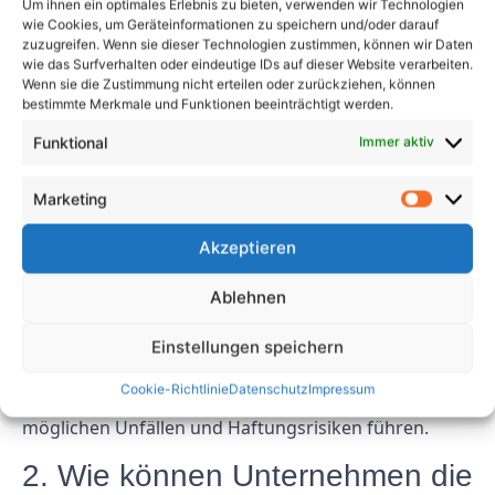
und BetrSichV können Unternehmen ihr Engagement
Um ihnen ein optimales Erlebnis zu bieten, verwenden wir Technologien
wie Cookies, um Geräteinformationen zu speichern und/oder darauf
für Qualität und Sicherheit unter Einhaltung
zuzugreifen. Wenn sie dieser Technologien zustimmen, können wir Daten
gesetzlicher Anforderungen unter Beweis stellen.
wie das Surfverhalten oder eindeutige IDs auf dieser Website verarbeiten.
Wenn sie die Zustimmung nicht erteilen oder zurückziehen, können
FAQs
bestimmte Merkmale und Funktionen beeinträchtigt werden.
Funktional
Immer aktiv
1. Welche Folgen hat die
Nichteinhaltung wesentlicher
Marketing
Vorschriften zur Geräteprüfung?
Akzeptieren
Die Nichteinhaltung wichtiger Vorschriften zur
Ablehnen
Geräteprüfung kann zu Bußgeldern, rechtlichen
Schritten und Rufschädigungen eines Unternehmens
Einstellungen speichern
führen. Es kann auch ein Risiko für die Sicherheit der
Cookie-Richtlinie
Datenschutz
Impressum
Benutzer und der Umwelt darstellen und zu
möglichen Unfällen und Haftungsrisiken führen.
2. Wie können Unternehmen die