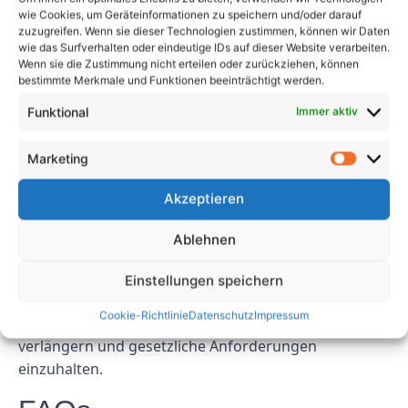
wie Cookies, um Geräteinformationen zu speichern und/oder darauf
Abschluss
zuzugreifen. Wenn sie dieser Technologien zustimmen, können wir Daten
wie das Surfverhalten oder eindeutige IDs auf dieser Website verarbeiten.
Wenn sie die Zustimmung nicht erteilen oder zurückziehen, können
Die Erstellung eines Prüfintervallplans für
bestimmte Merkmale und Funktionen beeinträchtigt werden.
ortsveränderliche elektrische Betriebsmittel ist für
Funktional
Immer aktiv
die Aufrechterhaltung eines sicheren und
funktionsfähigen Arbeitsplatzes unerlässlich. Durch
Marketing
die Identifizierung von Gerätetypen, die Konsultation
von Vorschriften, die Berücksichtigung der
Akzeptieren
Umgebung, die Festlegung von Testhäufigkeiten und
die Implementierung eines Nachverfolgungssystems
Ablehnen
können Sie sicherstellen, dass Ihre Elektrogeräte
regelmäßig überprüft und getestet werden. Dieser
Einstellungen speichern
proaktive Ansatz kann dazu beitragen, Unfälle zu
Cookie-Richtlinie
Datenschutz
Impressum
verhindern, die Lebensdauer von Geräten zu
verlängern und gesetzliche Anforderungen
einzuhalten.