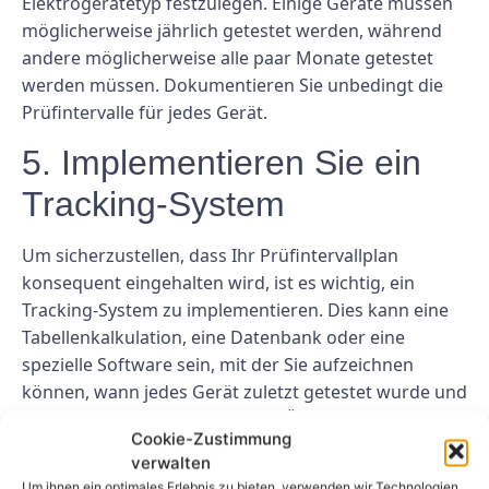
Elektrogerätetyp festzulegen. Einige Geräte müssen
möglicherweise jährlich getestet werden, während
andere möglicherweise alle paar Monate getestet
werden müssen. Dokumentieren Sie unbedingt die
Prüfintervalle für jedes Gerät.
5. Implementieren Sie ein
Tracking-System
Um sicherzustellen, dass Ihr Prüfintervallplan
konsequent eingehalten wird, ist es wichtig, ein
Tracking-System zu implementieren. Dies kann eine
Tabellenkalkulation, eine Datenbank oder eine
spezielle Software sein, mit der Sie aufzeichnen
können, wann jedes Gerät zuletzt getestet wurde und
wann der nächste Test ansteht. Überprüfen und
Cookie-Zustimmung
aktualisieren Sie dieses Trackingsystem regelmäßig,
verwalten
um den Überblick über Ihren Testplan zu behalten.
Um ihnen ein optimales Erlebnis zu bieten, verwenden wir Technologien