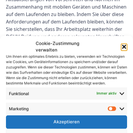
Zusammenhang mit mobilen Geräten und Maschinen
auf dem Laufenden zu bleiben. Indem Sie über diese
Anforderungen auf dem Laufenden bleiben, können
Sie sicherstellen, dass Ihr Arbeitsplatz weiterhin der
DGUV-Prüfung und anderen relevanten Vorschriften
Cookie-Zustimmung
entspricht.
verwalten
Abschluss
Um ihnen ein optimales Erlebnis zu bieten, verwenden wir Technologien
wie Cookies, um Geräteinformationen zu speichern und/oder darauf
zuzugreifen. Wenn sie dieser Technologien zustimmen, können wir Daten
Die Einhaltung der DGUV-Prüfung für
wie das Surfverhalten oder eindeutige IDs auf dieser Website verarbeiten.
Wenn sie die Zustimmung nicht erteilen oder zurückziehen, können
ortsveränderliche Geräte ist für die
bestimmte Merkmale und Funktionen beeinträchtigt werden.
Aufrechterhaltung einer sicheren Arbeitsumgebung
unerlässlich. Durch die Befolgung der in diesem
Funktional
Immer aktiv
Artikel beschriebenen Schlüsselschritte können
Unternehmen die mit mobilen Geräten und
Marketing
Maschinen verbundenen Risiken effektiv bewältigen
Akzeptieren
und sicherstellen, dass sie die erforderlichen
Sicherheitsstandards und -vorschriften einhalten.