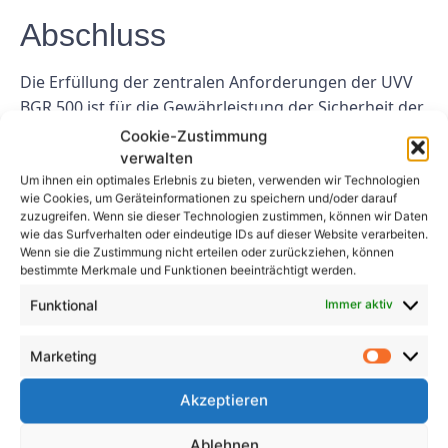
Abschluss
Die Erfüllung der zentralen Anforderungen der UVV
BGR 500 ist für die Gewährleistung der Sicherheit der
Arbeitnehmer in Deutschland von wesentlicher
Cookie-Zustimmung
Bedeutung. Durch die Durchführung regelmäßiger
verwalten
Gefährdungsbeurteilungen, Schulungen und
Um ihnen ein optimales Erlebnis zu bieten, verwenden wir Technologien
wie Cookies, um Geräteinformationen zu speichern und/oder darauf
Unterweisungen, die Wartung von Maschinen und
zuzugreifen. Wenn sie dieser Technologien zustimmen, können wir Daten
die Bereitstellung persönlicher Schutzausrüstung
wie das Surfverhalten oder eindeutige IDs auf dieser Website verarbeiten.
Wenn sie die Zustimmung nicht erteilen oder zurückziehen, können
können Sie ein sicheres und gesundes Arbeitsumfeld
bestimmte Merkmale und Funktionen beeinträchtigt werden.
für Ihre Mitarbeiter schaffen.
Funktional
Immer aktiv
FAQs
Marketing
1. Was ist UVV BGR 500?
Akzeptieren
Die UVV BGR 500 ist eine Verordnung in Deutschland,
Ablehnen