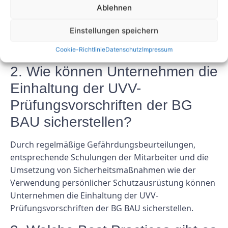
Ablehnen
der BG BAU kann zu Unfällen, Verletzungen und
Todesfällen am Arbeitsplatz sowie zu
Einstellungen speichern
Rechtsstreitigkeiten, Bußgeldern und
Reputationsschäden für Unternehmen führen.
Cookie-Richtlinie
Datenschutz
Impressum
2. Wie können Unternehmen die
Einhaltung der UVV-
Prüfungsvorschriften der BG
BAU sicherstellen?
Durch regelmäßige Gefährdungsbeurteilungen,
entsprechende Schulungen der Mitarbeiter und die
Umsetzung von Sicherheitsmaßnahmen wie der
Verwendung persönlicher Schutzausrüstung können
Unternehmen die Einhaltung der UVV-
Prüfungsvorschriften der BG BAU sicherstellen.