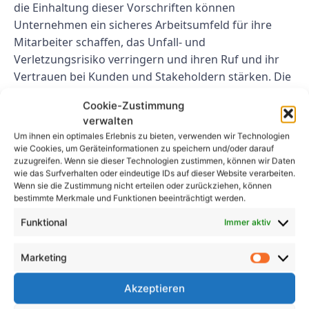
die Einhaltung dieser Vorschriften können
Unternehmen ein sicheres Arbeitsumfeld für ihre
Mitarbeiter schaffen, das Unfall- und
Verletzungsrisiko verringern und ihren Ruf und ihr
Vertrauen bei Kunden und Stakeholdern stärken. Die
Einhaltung der UVV-Prüfungsvorschriften der BG
Cookie-Zustimmung
BAU kommt nicht nur Arbeitnehmern und
verwalten
Arbeitgebern zugute, sondern sichert auch den
Um ihnen ein optimales Erlebnis zu bieten, verwenden wir Technologien
langfristigen Erfolg und die Zukunftsfähigkeit des
wie Cookies, um Geräteinformationen zu speichern und/oder darauf
Unternehmens.
zuzugreifen. Wenn sie dieser Technologien zustimmen, können wir Daten
wie das Surfverhalten oder eindeutige IDs auf dieser Website verarbeiten.
Wenn sie die Zustimmung nicht erteilen oder zurückziehen, können
FAQs
bestimmte Merkmale und Funktionen beeinträchtigt werden.
Funktional
Immer aktiv
1. Welche Folgen hat die
Nichteinhaltung der UVV
Marketing
Prüfungsordnung der BG BAU?
Akzeptieren
Die Nichteinhaltung der UVV-Prüfungsvorschriften