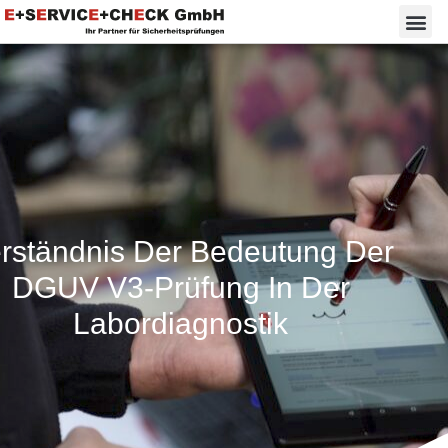
rständnis Der Bedeutung Der
DGUV V3-Prüfung In Der
Labordiagnostik