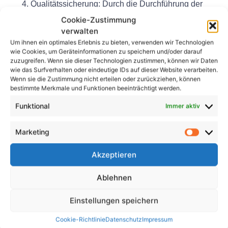
Qualitätssicherung:
Durch die Durchführung der
DGUV V3-Prüfung können Organisationen ihr
Cookie-Zustimmung
Engagement für Qualitätssicherung und
verwalten
Patientensicherheit unter Beweis stellen. Es trägt
Um ihnen ein optimales Erlebnis zu bieten, verwenden wir Technologien
wie Cookies, um Geräteinformationen zu speichern und/oder darauf
auch dazu bei, Vertrauen bei Interessengruppen
zuzugreifen. Wenn sie dieser Technologien zustimmen, können wir Daten
und Patienten aufzubauen, indem sichergestellt
wie das Surfverhalten oder eindeutige IDs auf dieser Website verarbeiten.
Wenn sie die Zustimmung nicht erteilen oder zurückziehen, können
wird, dass die Ausrüstung den erforderlichen
bestimmte Merkmale und Funktionen beeinträchtigt werden.
Standards entspricht.
Funktional
Immer aktiv
Abschluss
Marketing
Insgesamt ist die DGUV V3-Prüfung ein
entscheidender Prozess in der Labordiagnostik, der
Akzeptieren
die Sicherheit, Konformität, Zuverlässigkeit und
Qualität der Laborgeräte gewährleistet. Durch die
Ablehnen
Durchführung regelmäßiger Inspektionen und die
Behebung aller festgestellten Probleme können
Einstellungen speichern
Organisationen ein sicheres Arbeitsumfeld schaffen
Cookie-Richtlinie
Datenschutz
Impressum
und den Patienten qualitativ hochwertige