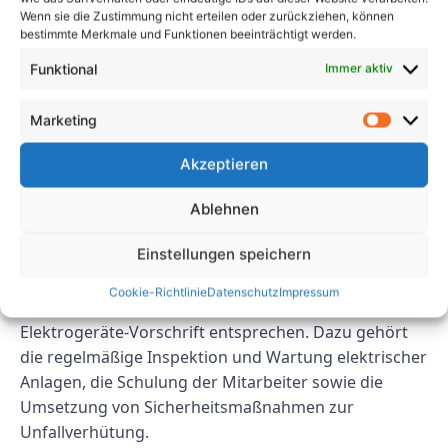
Wenn sie die Zustimmung nicht erteilen oder zurückziehen, können
der UVV Elektrogeräte zu informieren und die
bestimmte Merkmale und Funktionen beeinträchtigt werden.
notwendigen Schritte zu deren Einhaltung zu
Funktional
Immer aktiv
unternehmen.
FAQs
Marketing
Akzeptieren
F: Wer ist für die Einhaltung der
UVV-Elektrogeräte-Verordnung
Ablehnen
verantwortlich?
Einstellungen speichern
A: Arbeitgeber sind dafür verantwortlich, dass ihre
Cookie-Richtlinie
Datenschutz
Impressum
elektrischen Anlagen und Geräte der UVV
Elektrogeräte-Vorschrift entsprechen. Dazu gehört
die regelmäßige Inspektion und Wartung elektrischer
Anlagen, die Schulung der Mitarbeiter sowie die
Umsetzung von Sicherheitsmaßnahmen zur
Unfallverhütung.