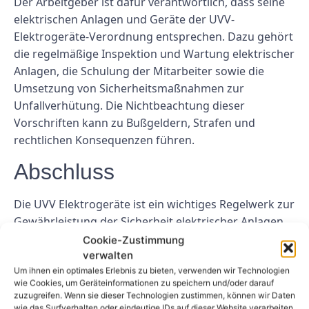
Der Arbeitgeber ist dafür verantwortlich, dass seine
elektrischen Anlagen und Geräte der UVV-
Elektrogeräte-Verordnung entsprechen. Dazu gehört
die regelmäßige Inspektion und Wartung elektrischer
Anlagen, die Schulung der Mitarbeiter sowie die
Umsetzung von Sicherheitsmaßnahmen zur
Unfallverhütung. Die Nichtbeachtung dieser
Vorschriften kann zu Bußgeldern, Strafen und
rechtlichen Konsequenzen führen.
Abschluss
Die UVV Elektrogeräte ist ein wichtiges Regelwerk zur
Gewährleistung der Sicherheit elektrischer Anlagen
und Geräte am Arbeitsplatz. Durch die Einhaltung
Cookie-Zustimmung
verwalten
dieser Richtlinien können Arbeitgeber ihre
Um ihnen ein optimales Erlebnis zu bieten, verwenden wir Technologien
Mitarbeiter vor Unfällen und Verletzungen schützen
wie Cookies, um Geräteinformationen zu speichern und/oder darauf
und gesetzliche Anforderungen einhalten. Für
zuzugreifen. Wenn sie dieser Technologien zustimmen, können wir Daten
Arbeitgeber ist es wichtig, sich über die Vorschriften
wie das Surfverhalten oder eindeutige IDs auf dieser Website verarbeiten.