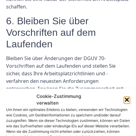
schaffen.
6. Bleiben Sie über
Vorschriften auf dem
Laufenden
Bleiben Sie über Änderungen der DGUV 70-
Vorschriften auf dem Laufenden und stellen Sie
sicher, dass Ihre Arbeitsplatzrichtlinien und -
verfahren den neuesten Anforderungen
entsprechen. Erwägen Sie die Zusammenarbeit mit
einem Sicherheitsberater oder die Teilnahme an
Cookie-Zustimmung
verwalten
Schulungen, um auf dem Laufenden zu bleiben.
Um ihnen ein optimales Erlebnis zu bieten, verwenden wir Technologien
7. Führen Sie regelmäßige
wie Cookies, um Geräteinformationen zu speichern und/oder darauf
zuzugreifen. Wenn sie dieser Technologien zustimmen, können wir Daten
wie das Surfverhalten oder eindeutige IDs auf dieser Website verarbeiten.
Audits durch
Wenn sie die Zustimmung nicht erteilen oder zurückziehen, können