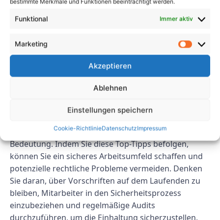
bestimmte Merkmale und Funktionen beeinträchtigt werden.
Überprüfen Sie regelmäßig Ihre
Funktional
Immer aktiv
Sicherheitsprogramme und -verfahren, um
Verbesserungsmöglichkeiten zu ermitteln. Beheben
Marketing
Sie etwaige Mängel zeitnah, um die Einhaltung der
DGUV 70 sicherzustellen.
Akzeptieren
Abschluss
Ablehnen
Die Sicherstellung der DGUV 70-Konformität an
Einstellungen speichern
Ihrem Arbeitsplatz ist für den Schutz der Gesundheit
Cookie-Richtlinie
Datenschutz
Impressum
und Sicherheit Ihrer Mitarbeiter von entscheidender
Bedeutung. Indem Sie diese Top-Tipps befolgen,
können Sie ein sicheres Arbeitsumfeld schaffen und
potenzielle rechtliche Probleme vermeiden. Denken
Sie daran, über Vorschriften auf dem Laufenden zu
bleiben, Mitarbeiter in den Sicherheitsprozess
einzubeziehen und regelmäßige Audits
durchzuführen, um die Einhaltung sicherzustellen.