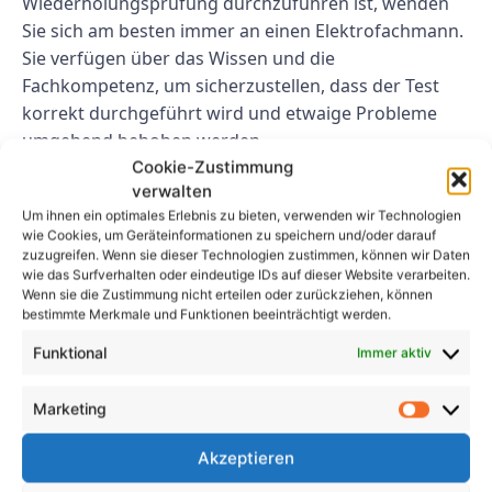
Wiederholungsprüfung durchzuführen ist, wenden
Sie sich am besten immer an einen Elektrofachmann.
Sie verfügen über das Wissen und die
Fachkompetenz, um sicherzustellen, dass der Test
korrekt durchgeführt wird und etwaige Probleme
umgehend behoben werden.
Cookie-Zustimmung
Abschluss
verwalten
Um ihnen ein optimales Erlebnis zu bieten, verwenden wir Technologien
wie Cookies, um Geräteinformationen zu speichern und/oder darauf
Die erfolgreiche Durchführung einer elektrischen
zuzugreifen. Wenn sie dieser Technologien zustimmen, können wir Daten
Wiederholungsprüfung ist für die Sicherheit und
wie das Surfverhalten oder eindeutige IDs auf dieser Website verarbeiten.
Funktionsfähigkeit elektrischer Systeme von
Wenn sie die Zustimmung nicht erteilen oder zurückziehen, können
bestimmte Merkmale und Funktionen beeinträchtigt werden.
entscheidender Bedeutung. Wenn Sie die in diesem
Artikel aufgeführten Tipps befolgen, können Sie
Funktional
Immer aktiv
sicherstellen, dass der Test korrekt durchgeführt
wird und etwaige Probleme umgehend behoben
Marketing
werden. Denken Sie daran, im Voraus zu planen, der
Akzeptieren
Sicherheit Priorität einzuräumen, die Anweisungen
des Herstellers zu befolgen, jede Komponente