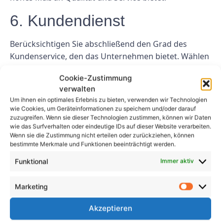
6. Kundendienst
Berücksichtigen Sie abschließend den Grad des
Kundenservice, den das Unternehmen bietet. Wählen
Sie einen Anbieter, der reaktionsschnell, aufmerksam
Cookie-Zustimmung
und einfach zu kommunizieren ist. Ein guter
verwalten
Kundenservice ist für ein positives Erlebnis und eine
Um ihnen ein optimales Erlebnis zu bieten, verwenden wir Technologien
erfolgreiche Partnerschaft unerlässlich.
wie Cookies, um Geräteinformationen zu speichern und/oder darauf
zuzugreifen. Wenn sie dieser Technologien zustimmen, können wir Daten
Abschluss
wie das Surfverhalten oder eindeutige IDs auf dieser Website verarbeiten.
Wenn sie die Zustimmung nicht erteilen oder zurückziehen, können
bestimmte Merkmale und Funktionen beeinträchtigt werden.
Die Wahl des richtigen Anbieters für die
Funktional
Immer aktiv
Dienstleistungen der Elektrische Prüfung DGUV ist
für die Sicherheit und Konformität Ihrer elektrischen
Marketing
Geräte von entscheidender Bedeutung. Durch die
Berücksichtigung von Faktoren wie Erfahrung, Ruf,
Akzeptieren
Einhaltung von Vorschriften, Leistungsumfang,