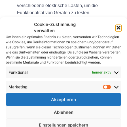
verschiedene elektrische Lasten, um die
Funktionalität von Geräten zu testen.
Tragbare Gerätetester:
Diese Tester werden zum
Cookie-Zustimmung
Testen tragbarer elektrischer Geräte auf Sicherheit
verwalten
und Konformität verwendet.
Um ihnen ein optimales Erlebnis zu bieten, verwenden wir Technologien
wie Cookies, um Geräteinformationen zu speichern und/oder darauf
Abschluss
zuzugreifen. Wenn sie dieser Technologien zustimmen, können wir Daten
wie das Surfverhalten oder eindeutige IDs auf dieser Website verarbeiten.
Wenn sie die Zustimmung nicht erteilen oder zurückziehen, können
Die Auswahl der richtigen Prüfgeräte für die
bestimmte Merkmale und Funktionen beeinträchtigt werden.
Geräteprüfung nach DIN VDE 0701 ist entscheidend
für die Gewährleistung der Sicherheit und
Funktional
Immer aktiv
Konformität elektrischer Geräte. Durch die
Berücksichtigung von Faktoren wie Genauigkeit,
Marketing
Konformität, Funktionalität, Portabilität und
Akzeptieren
Benutzerfreundlichkeit können Sie die richtige
Ausrüstung für Ihre Testanforderungen auswählen.
Ablehnen
FAQs
Einstellungen speichern