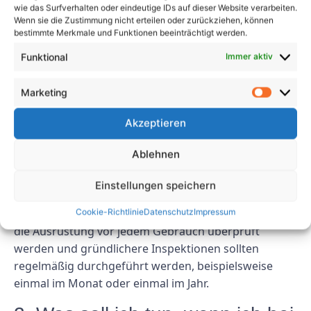
einem Problem werden. Denken Sie daran, Ihre
wie das Surfverhalten oder eindeutige IDs auf dieser Website verarbeiten.
Wenn sie die Zustimmung nicht erteilen oder zurückziehen, können
Ergebnisse zu dokumentieren und Ihre Ausrüstung
bestimmte Merkmale und Funktionen beeinträchtigt werden.
regelmäßig zu überprüfen, um sie in einem Top-
Zustand zu halten.
Funktional
Immer aktiv
FAQs
Marketing
1. Wie oft sollten tragbare
Akzeptieren
Geräte überprüft werden?
Ablehnen
Tragbare Geräte sollten regelmäßig gemäß den
Einstellungen speichern
Richtlinien des Herstellers und allen geltenden
Cookie-Richtlinie
Datenschutz
Impressum
Vorschriften überprüft werden. Im Allgemeinen sollte
die Ausrüstung vor jedem Gebrauch überprüft
werden und gründlichere Inspektionen sollten
regelmäßig durchgeführt werden, beispielsweise
einmal im Monat oder einmal im Jahr.