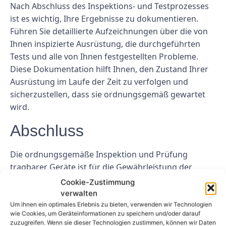
Nach Abschluss des Inspektions- und Testprozesses
ist es wichtig, Ihre Ergebnisse zu dokumentieren.
Führen Sie detaillierte Aufzeichnungen über die von
Ihnen inspizierte Ausrüstung, die durchgeführten
Tests und alle von Ihnen festgestellten Probleme.
Diese Dokumentation hilft Ihnen, den Zustand Ihrer
Ausrüstung im Laufe der Zeit zu verfolgen und
sicherzustellen, dass sie ordnungsgemäß gewartet
wird.
Abschluss
Die ordnungsgemäße Inspektion und Prüfung
tragbarer Geräte ist für die Gewährleistung der
Sicherheit und Zuverlässigkeit Ihrer Geräte von
Cookie-Zustimmung
entscheidender Bedeutung. Indem Sie die in diesem
verwalten
Leitfaden beschriebenen Schritte befolgen, können
Um ihnen ein optimales Erlebnis zu bieten, verwenden wir Technologien
wie Cookies, um Geräteinformationen zu speichern und/oder darauf
Sie Probleme erkennen und beheben, bevor sie zu
zuzugreifen. Wenn sie dieser Technologien zustimmen, können wir Daten