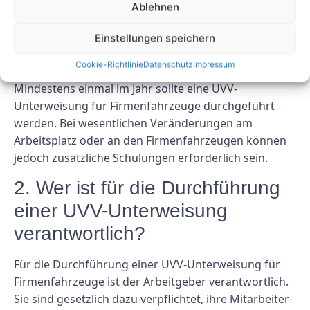
Ablehnen
1. Wie oft sollte eine UVV-
Unterweisung durchgeführt
Einstellungen speichern
werden?
Cookie-Richtlinie
Datenschutz
Impressum
Mindestens einmal im Jahr sollte eine UVV-
Unterweisung für Firmenfahrzeuge durchgeführt
werden. Bei wesentlichen Veränderungen am
Arbeitsplatz oder an den Firmenfahrzeugen können
jedoch zusätzliche Schulungen erforderlich sein.
2. Wer ist für die Durchführung
einer UVV-Unterweisung
verantwortlich?
Für die Durchführung einer UVV-Unterweisung für
Firmenfahrzeuge ist der Arbeitgeber verantwortlich.
Sie sind gesetzlich dazu verpflichtet, ihre Mitarbeiter