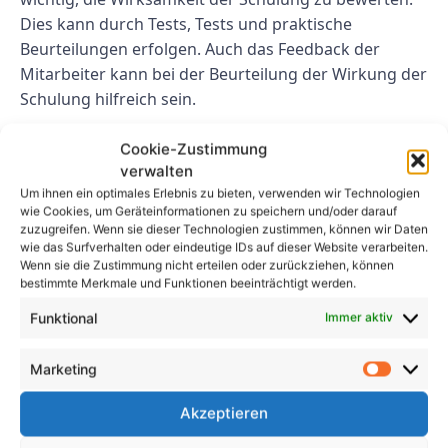
Dies kann durch Tests, Tests und praktische
Beurteilungen erfolgen. Auch das Feedback der
Mitarbeiter kann bei der Beurteilung der Wirkung der
Schulung hilfreich sein.
Abschluss
Cookie-Zustimmung
verwalten
Um die Sicherheit von Mitarbeitern und
Um ihnen ein optimales Erlebnis zu bieten, verwenden wir Technologien
wie Cookies, um Geräteinformationen zu speichern und/oder darauf
Firmenfahrzeugen zu gewährleisten, ist die
zuzugreifen. Wenn sie dieser Technologien zustimmen, können wir Daten
Durchführung einer UVV-Unterweisung für
wie das Surfverhalten oder eindeutige IDs auf dieser Website verarbeiten.
Firmenfahrzeuge unerlässlich. Durch die Befolgung
Wenn sie die Zustimmung nicht erteilen oder zurückziehen, können
bestimmte Merkmale und Funktionen beeinträchtigt werden.
der in diesem Leitfaden beschriebenen Schritte
können Arbeitgeber ihren Mitarbeitern wirksame
Funktional
Immer aktiv
Sicherheitsschulungen anbieten und das Unfallrisiko
verringern.
Marketing
FAQs
Akzeptieren