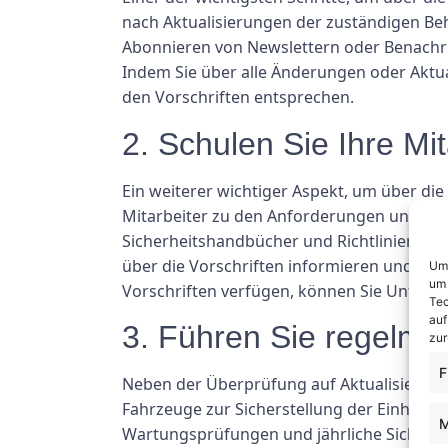
nach Aktualisierungen der zuständigen Be
Abonnieren von Newslettern oder Benachri
Indem Sie über alle Änderungen oder Aktual
den Vorschriften entsprechen.
2. Schulen Sie Ihre Mit
Ein weiterer wichtiger Aspekt, um über di
Mitarbeiter zu den Anforderungen und Best
Sicherheitshandbücher und Richtlinien fü
über die Vorschriften informieren und sich
Um 
um 
Vorschriften verfügen, können Sie Unfälle
Tec
auf
3. Führen Sie regelmä
zur
F
Neben der Überprüfung auf Aktualisierung
Fahrzeuge zur Sicherstellung der Einhaltu
M
Wartungsprüfungen und jährliche Sicherhe