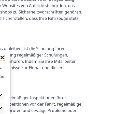
n Websites von Aufsichtsbehörden, das
hops zu Sicherheitsvorschriften gehören.
 sicherstellen, dass Ihre Fahrzeuge stets
u bleiben, ist die Schulung Ihrer
itstellung regelmäßiger Schulungen,
en gehören. Indem Sie Ihre Mitarbeiter
 Kenntnisse zur Einhaltung dieser
s,
IDs
g regelmäßiger Inspektionen Ihrer
e Inspektionen vor der Fahrt, regelmäßige
 überprüfen und etwaige Probleme oder