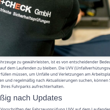
ahrzeuge zu gewährleisten, ist es von entscheidender Bede
f dem Laufenden zu bleiben. Die UVV (Unfallverhütungsvor
erfüllen müssen, um Unfälle und Verletzungen am Arbeitspla
en und regelmäßig nach Aktualisierungen suchen, können Si
z Ihres Fuhrparks aufrechterhalten.
äßig nach Updates
ie Vorschriften der Fahrzeugprüfung UVV auf dem Laufenden