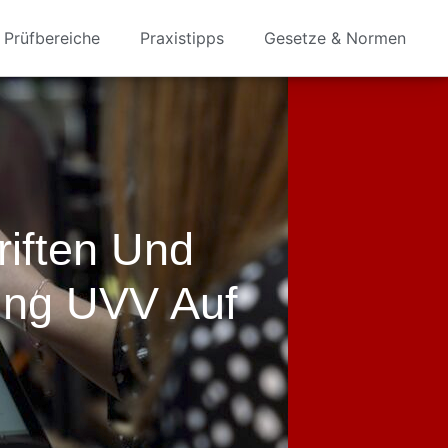
Prüfbereiche
Praxistipps
Gesetze & Normen
riften Und
ung UVV Auf