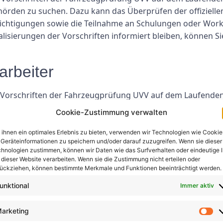
hörden zu suchen. Dazu kann das Überprüfen der offizielle
chtigungen sowie die Teilnahme an Schulungen oder Works
isierungen der Vorschriften informiert bleiben, können Sie
arbeiter
e Vorschriften der Fahrzeugprüfung UVV auf dem Laufenden z
 Practices für die Fahrzeugsicherheit. Dazu kann die Bere
Cookie-Zustimmung verwalten
r die Durchführung von Fahrzeuginspektionen und -wartung
erstellen, dass sie über die erforderlichen Fähigkeiten und
ihnen ein optimales Erlebnis zu bieten, verwenden wir Technologien wie Cookie
Geräteinformationen zu speichern und/oder darauf zuzugreifen. Wenn sie dieser
 und Verletzungen am Arbeitsplatz verhindern.
hnologien zustimmen, können wir Daten wie das Surfverhalten oder eindeutige 
 dieser Website verarbeiten. Wenn sie die Zustimmung nicht erteilen oder
ßige Inspektionen durch
ückziehen, können bestimmte Merkmale und Funktionen beeinträchtigt werden.
unktional
Immer aktiv
en und der Schulung Ihrer Mitarbeiter ist die Durchführun
ng der Fahrzeugprüfung UVV unerlässlich. Dies kann täglich
arketing
itsaudits umfassen. Indem Sie Ihre Fahrzeuge regelmäßig