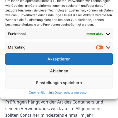
Sie sicher sein, dass Ihre Container in gutem Zustand
Um ihnen ein optimales Erlebnis zu bieten, verwenden wir Technologien
wie Cookies, um Geräteinformationen zu speichern und/oder darauf
sind und die erforderlichen Sicherheitsstandards
zuzugreifen. Wenn sie dieser Technologien zustimmen, können wir Daten
erfüllen. Denken Sie daran, vor der Inspektion eine
wie das Surfverhalten oder eindeutige IDs auf dieser Website verarbeiten.
Wenn sie die Zustimmung nicht erteilen oder zurückziehen, können
Prüfung durchzuführen, etwaige Probleme zu klären,
bestimmte Merkmale und Funktionen beeinträchtigt werden.
die erforderlichen Unterlagen zusammenzustellen
und die Inspektion zu planen, um ein erfolgreiches
Funktional
Immer aktiv
Ergebnis sicherzustellen.
Marketing
FAQs
Akzeptieren
F: Wie oft muss ich mich einer
Ablehnen
UVV-Containerprüfung
unterziehen?
Einstellungen speichern
Cookie-Richtlinie
Datenschutz
Impressum
A: Die Häufigkeit der UVV-Containerprüfung-
Prüfungen hängt von der Art des Containers und
seinem Verwendungszweck ab. Im Allgemeinen
sollten Container mindestens einmal im Jahr