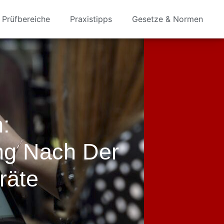
Prüfbereiche
Praxistipps
Gesetze & Normen
:
ng Nach Der
räte