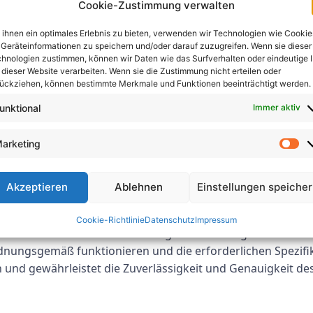
Cookie-Zustimmung verwalten
tung der Sicherheit und Leistung elektrischer Geräte von e
ihnen ein optimales Erlebnis zu bieten, verwenden wir Technologien wie Cookie
n Tests und Tests nach der Re
Geräteinformationen zu speichern und/oder darauf zuzugreifen. Wenn sie dieser
hnologien zustimmen, können wir Daten wie das Surfverhalten oder eindeutige 
 dieser Website verarbeiten. Wenn sie die Zustimmung nicht erteilen oder
ntliche Schritte im Qualitätssicherungsprozess für Elekt
ückziehen, können bestimmte Merkmale und Funktionen beeinträchtigt werden.
 Reparatur ordnungsgemäß funktionieren und den erforderl
unktional
Immer aktiv
ichtlinien können Techniker alle Probleme oder Mängel erk
nten, und Korrekturmaßnahmen ergreifen, um diese zu beh
arketing
lässigkeit und Leistung der Geräte sichergestellt.
Akzeptieren
Ablehnen
Einstellungen speiche
deutung von erneuten Tests und Tests nach der Reparatur 
Cookie-Richtlinie
Datenschutz
Impressum
te von entscheidender Bedeutung. Durch Befolgen der in di
rdnungsgemäß funktionieren und die erforderlichen Spezifika
n und gewährleistet die Zuverlässigkeit und Genauigkeit de