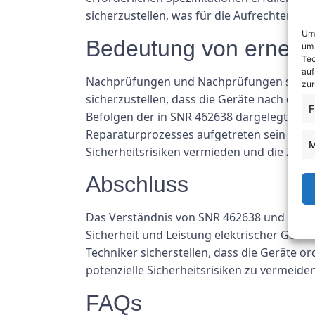
sicherzustellen, was für die Aufrechterhal
Um 
Bedeutung von erneute
um 
Tec
auf
Nachprüfungen und Nachprüfungen sind wese
zur
sicherzustellen, dass die Geräte nach der
F
Befolgen der in SNR 462638 dargelegten R
Reparaturprozesses aufgetreten sein kön
M
Sicherheitsrisiken vermieden und die Zuver
Abschluss
Das Verständnis von SNR 462638 und der Be
Sicherheit und Leistung elektrischer Gerä
Techniker sicherstellen, dass die Geräte o
potenzielle Sicherheitsrisiken zu vermeide
FAQs