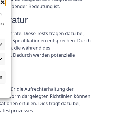
ntscheidender Bedeutung ist.
s,
paratur
IDs
rogeräte. Diese Tests tragen dazu bei,
ichen Spezifikationen entsprechen. Durch
ennen, die während des
eben. Dadurch werden potenzielle
rn
ist für die Aufrechterhaltung der
eser Norm dargelegten Richtlinien können
tionen erfüllen. Dies trägt dazu bei,
s Testprozesses.