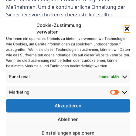
Maßnahmen. Um die kontinuierliche Einhaltung der
Sicherheitsvorschriften sicherzustellen, sollten
regelmäßig geplante Tests durchgeführt werden.
Cookie-Zustimmung
verwalten
Abschluss
Um ihnen ein optimales Erlebnis zu bieten, verwenden wir Technologien
wie Cookies, um Geräteinformationen zu speichern und/oder darauf
Die Gewährleistung der Sicherheit von E-Scooter-
zuzugreifen. Wenn sie dieser Technologien zustimmen, können wir Daten
wie das Surfverhalten oder eindeutige IDs auf dieser Website verarbeiten.
Verleihdiensten ist für das Wohlbefinden von Fahrern
Wenn sie die Zustimmung nicht erteilen oder zurückziehen, können
und Fußgängern von entscheidender Bedeutung.
bestimmte Merkmale und Funktionen beeinträchtigt werden.
DGUV V3-Prüfungen spielen eine entscheidende Rolle
Funktional
Immer aktiv
bei der Identifizierung und Behebung potenzieller
Sicherheitsrisiken und tragen dazu bei, Unfälle und
Marketing
Verletzungen zu verhindern. Durch die Durchführung
regelmäßiger Tests und Inspektionen können E-
Akzeptieren
Scooter-Vermieter ihr Engagement für Sicherheit und
Qualität unter Beweis stellen und Vertrauen bei
Ablehnen
Kunden und Aufsichtsbehörden aufbauen.
Einstellungen speichern