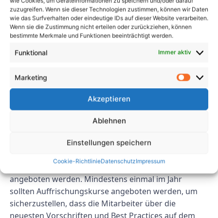
wie Cookies, um Geräteinformationen zu speichern und/oder darauf
Bedürfnisse Ihres Unternehmens zuschneiden,
zuzugreifen. Wenn sie dieser Technologien zustimmen, können wir Daten
können Sie dazu beitragen, dass Ihre Mitarbeiter gut
wie das Surfverhalten oder eindeutige IDs auf dieser Website verarbeiten.
Wenn sie die Zustimmung nicht erteilen oder zurückziehen, können
gerüstet sind, um Gefahren zu erkennen und zu
bestimmte Merkmale und Funktionen beeinträchtigt werden.
mindern, Bildschirmgeräte ordnungsgemäß zu
verwenden und einen sicheren und gesunden
Funktional
Immer aktiv
Arbeitsplatz zu gewährleisten Umfeld.
Marketing
FAQs
Akzeptieren
F: Wie oft sollten Mitarbeiter zur
Ablehnen
DGUV 701 und 702 geschult
werden?
Einstellungen speichern
Cookie-Richtlinie
Datenschutz
Impressum
A: Den Mitarbeitern sollten regelmäßig Schulungen
angeboten werden. Mindestens einmal im Jahr
sollten Auffrischungskurse angeboten werden, um
sicherzustellen, dass die Mitarbeiter über die
neuesten Vorschriften und Best Practices auf dem