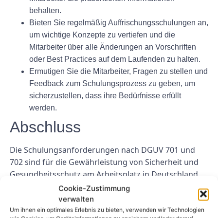
behalten.
Bieten Sie regelmäßig Auffrischungsschulungen an,
um wichtige Konzepte zu vertiefen und die
Mitarbeiter über alle Änderungen an Vorschriften
oder Best Practices auf dem Laufenden zu halten.
Ermutigen Sie die Mitarbeiter, Fragen zu stellen und
Feedback zum Schulungsprozess zu geben, um
sicherzustellen, dass ihre Bedürfnisse erfüllt
werden.
Abschluss
Die Schulungsanforderungen nach DGUV 701 und
702 sind für die Gewährleistung von Sicherheit und
Gesundheitsschutz am Arbeitsplatz in Deutschland
unerlässlich. Indem Sie die in diesem Artikel
Cookie-Zustimmung
aufgeführten Tipps befolgen und
verwalten
Schulungsprogramme auf die spezifischen
Um ihnen ein optimales Erlebnis zu bieten, verwenden wir Technologien