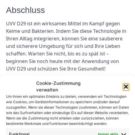
Abschluss
UVV D29 ist ein wirksames Mittel im Kampf gegen
Keime und Bakterien. Indem Sie diese Technologie in
Ihren Alltag integrieren, können Sie eine sauberere
und sicherere Umgebung für sich und Ihre Lieben
schaffen. Warten Sie nicht, bis es zu spät ist –
beginnen Sie noch heute mit der Anwendung von
UVV D29 und schützen Sie Ihre Gesundheit!
FAQs
Cookie-Zustimmung
verwalten
1. Ist die Verwendung von UVV D29 in
Um ihnen ein optimales Erlebnis zu bieten, verwenden wir Technologien
wie Cookies, um Geräteinformationen zu speichern und/oder darauf
der Nähe von Kindern und Haustieren
zuzugreifen. Wenn sie dieser Technologien zustimmen, können wir Daten
sicher?
wie das Surfverhalten oder eindeutige IDs auf dieser Website verarbeiten.
Wenn sie die Zustimmung nicht erteilen oder zurückziehen, können
bestimmte Merkmale und Funktionen beeinträchtigt werden.
Ja, UVV D29 kann sicher in der Nähe von Kindern und
Haustieren verwendet werden. Es ist ungiftig und
Funktional
Immer aktiv