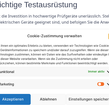
ichtige Testausrüstung
die Investition in hochwertige Prüfgeräte unerlässlich. Stel
 elektrischen Geräte geeignet sind, und befolgen Sie die An
Cookie-Zustimmung verwalten
herheitsvorschriften
ihnen ein optimales Erlebnis zu bieten, verwenden wir Technologien wie Cookie
Geräteinformationen zu speichern und/oder darauf zuzugreifen. Wenn sie dieser
ie Sicherheit immer oberste Priorität haben. Stellen Sie sich
hnologien zustimmen, können wir Daten wie das Surfverhalten oder eindeutige 
das Tragen geeigneter persönlicher Schutzausrüstung, das 
 dieser Website verarbeiten. Wenn sie die Zustimmung nicht erteilen oder
, wenn nötig.
ückziehen, können bestimmte Merkmale und Funktionen beeinträchtigt werden.
unktional
Immer aktiv
erte Aufzeichnungen
arketing
ler Testaktivitäten ist wichtig, um Wartungspläne zu verfo
sicher, dass Sie das Testdatum, die Testergebnisse, alle fes
Akzeptieren
Ablehnen
Einstellungen speiche