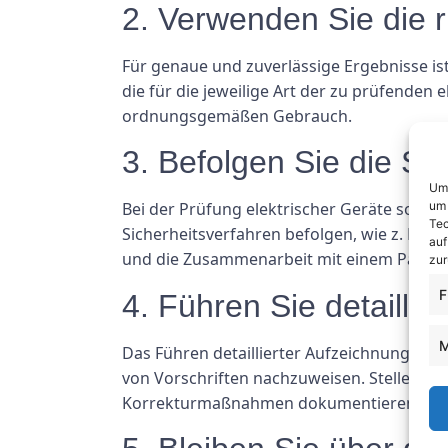
2. Verwenden Sie die r
Für genaue und zuverlässige Ergebnisse ist 
die für die jeweilige Art der zu prüfenden
ordnungsgemäßen Gebrauch.
3. Befolgen Sie die Sic
Um 
um 
Bei der Prüfung elektrischer Geräte sollte d
Tec
Sicherheitsverfahren befolgen, wie z. B. 
auf
und die Zusammenarbeit mit einem Partner
zur
F
4. Führen Sie detailli
M
Das Führen detaillierter Aufzeichnungen al
von Vorschriften nachzuweisen. Stellen Sie 
Korrekturmaßnahmen dokumentieren.