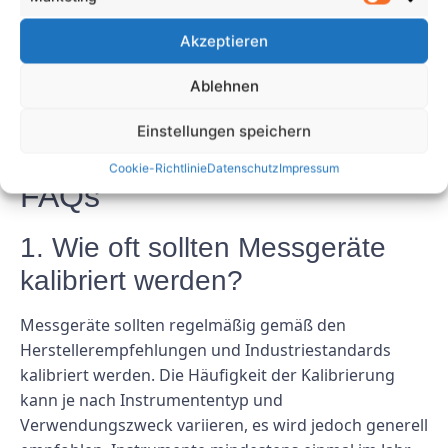
Durch die Behebung allgemeiner Probleme wie
Akzeptieren
unzureichende Kalibrierung, mangelnde Wartung
und unzureichende Schulung können Unternehmen
Ablehnen
die Genauigkeit und Zuverlässigkeit ihrer Messgeräte
verbessern und so letztendlich die Sicherheit und
Einstellungen speichern
Effizienz am Arbeitsplatz verbessern.
Cookie-Richtlinie
Datenschutz
Impressum
FAQs
1. Wie oft sollten Messgeräte
kalibriert werden?
Messgeräte sollten regelmäßig gemäß den
Herstellerempfehlungen und Industriestandards
kalibriert werden. Die Häufigkeit der Kalibrierung
kann je nach Instrumententyp und
Verwendungszweck variieren, es wird jedoch generell