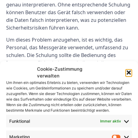
genau interpretieren. Ohne entsprechende Schulung
können Benutzer das Gerät falsch verwenden oder
die Daten falsch interpretieren, was zu potenziellen
Sicherheitsrisiken führen kann.
Um dieses Problem anzugehen, ist es wichtig, das
Personal, das Messgeräte verwendet, umfassend zu
schulen. Die Schulung sollte die Bedienung des
Instruments, Sicherheitsprotokolle und die genaue
Cookie-Zustimmung
Interpretation von Messdaten umfassen. Dadurch
verwalten
wird sichergestellt, dass Benutzer das Instrument
Um ihnen ein optimales Erlebnis zu bieten, verwenden wir Technologien
effektiv und sicher nutzen können.
wie Cookies, um Geräteinformationen zu speichern und/oder darauf
zuzugreifen. Wenn sie dieser Technologien zustimmen, können wir Daten
Abschluss
wie das Surfverhalten oder eindeutige IDs auf dieser Website verarbeiten.
Wenn sie die Zustimmung nicht erteilen oder zurückziehen, können
bestimmte Merkmale und Funktionen beeinträchtigt werden.
Insgesamt ist die DGUV V3-Bewertung von
Funktional
Immer aktiv
Messgeräten ein entscheidender Prozess, der dazu
beiträgt, die Sicherheit und Funktionalität
Marketing
elektrischer Geräte am Arbeitsplatz zu gewährleisten.