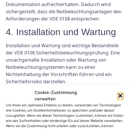
Dokumentation aufrechterhalten. Dadurch wird
sichergestellt, dass die Notbeleuchtungsanlagen den
Anforderungen der VDE 0108 entsprechen.
4. Installation und Wartung
Installation und Wartung sind wichtige Bestandteile
der VDE 0108 Sicherheitsbeleuchtungsprüfung. Eine
unsachgemäße Installation oder Wartung von
Notbeleuchtungssystemen kann zu einer
Nichteinhaltung der Vorschriften führen und ein
Sicherheitsrisiko darstellen.
Cookie-Zustimmung
Um diese Herausforderung zu meistern, sollten
verwalten
Hersteller und Installateure umfassende
Um ihnen ein optimales Erlebnis zu bieten, verwenden wir Technologien
Installationsanweisungen und Richtlinien für die
wie Cookies, um Geräteinformationen zu speichern und/oder darauf
Wartung der Notbeleuchtungssysteme bereitstellen.
zuzugreifen. Wenn sie dieser Technologien zustimmen, können wir Daten
wie das Surfverhalten oder eindeutige IDs auf dieser Website verarbeiten.
Darüber hinaus sollten regelmäßige Inspektionen
Wenn sie die Zustimmung nicht erteilen oder zurückziehen, können
und Wartungskontrollen durchgeführt werden, um