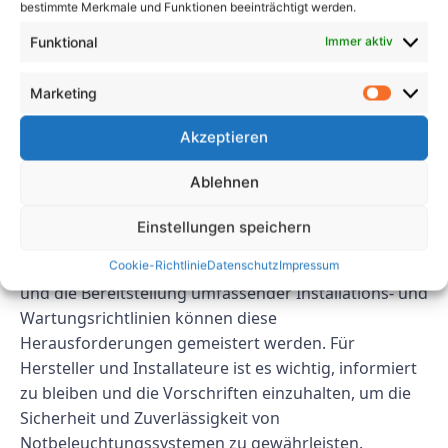
bestimmte Merkmale und Funktionen beeinträchtigt werden.
sicherzustellen, dass die Systeme ordnungsgemäß
Funktional
Immer aktiv
funktionieren.
Abschluss
Marketing
Akzeptieren
Zusammenfassend lässt sich sagen, dass die Prüfung
VDE 0108 Sicherheitsbeleuchtung für Hersteller und
Ablehnen
Installateure mehrere Herausforderungen mit sich
bringt. Durch das Verständnis der Vorschriften, die
Einstellungen speichern
Zusammenarbeit mit akkreditierten Prüflaboren, die
Implementierung von Qualitätskontrollprozessen
Cookie-Richtlinie
Datenschutz
Impressum
und die Bereitstellung umfassender Installations- und
Wartungsrichtlinien können diese
Herausforderungen gemeistert werden. Für
Hersteller und Installateure ist es wichtig, informiert
zu bleiben und die Vorschriften einzuhalten, um die
Sicherheit und Zuverlässigkeit von
Notbeleuchtungssystemen zu gewährleisten.