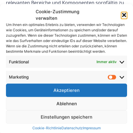
relevanten Bereiche und Komponenten sorgfältig zu
prüfen, um sicherzustellen, dass alles den VDE-
Cookie-Zustimmung
Anforderungen entspricht.
verwalten
Um ihnen ein optimales Erlebnis zu bieten, verwenden wir Technologien
Abschluss
wie Cookies, um Geräteinformationen zu speichern und/oder darauf
zuzugreifen. Wenn sie dieser Technologien zustimmen, können wir Daten
wie das Surfverhalten oder eindeutige IDs auf dieser Website verarbeiten.
Indem Unternehmen diese häufigen Fehler
Wenn sie die Zustimmung nicht erteilen oder zurückziehen, können
bestimmte Merkmale und Funktionen beeinträchtigt werden.
vermeiden und Best Practices für VDE-Inspektionen
befolgen, können sie sicherstellen, dass ihre
Funktional
Immer aktiv
elektrischen Systeme sicher und zuverlässig sind und
den Industriestandards entsprechen. Für eine
Marketing
erfolgreiche Durchführung von VDE-Prüfungen sind
eine ordnungsgemäße Schulung, Dokumentation,
Akzeptieren
Einhaltung von Normen, Sicherheitsvorkehrungen
Ablehnen
und Gründlichkeit unerlässlich.
FAQs
Einstellungen speichern
Cookie-Richtlinie
Datenschutz
Impressum