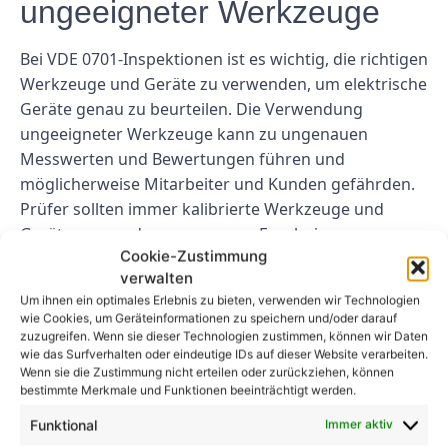
ungeeigneter Werkzeuge
Bei VDE 0701-Inspektionen ist es wichtig, die richtigen
Werkzeuge und Geräte zu verwenden, um elektrische
Geräte genau zu beurteilen. Die Verwendung
ungeeigneter Werkzeuge kann zu ungenauen
Messwerten und Bewertungen führen und
möglicherweise Mitarbeiter und Kunden gefährden.
Prüfer sollten immer kalibrierte Werkzeuge und
Geräte verwenden, um genaue Ergebnisse
Cookie-Zustimmung
sicherzustellen.
verwalten
Abschluss
Um ihnen ein optimales Erlebnis zu bieten, verwenden wir Technologien
wie Cookies, um Geräteinformationen zu speichern und/oder darauf
zuzugreifen. Wenn sie dieser Technologien zustimmen, können wir Daten
Die Einhaltung der VDE 0701-Vorschriften ist für die
wie das Surfverhalten oder eindeutige IDs auf dieser Website verarbeiten.
Wenn sie die Zustimmung nicht erteilen oder zurückziehen, können
Sicherheit elektrischer Geräte und das Wohlbefinden
bestimmte Merkmale und Funktionen beeinträchtigt werden.
von Mitarbeitern und Kunden von entscheidender
Funktional
Immer aktiv
Bedeutung. Durch die Vermeidung häufiger Fehler