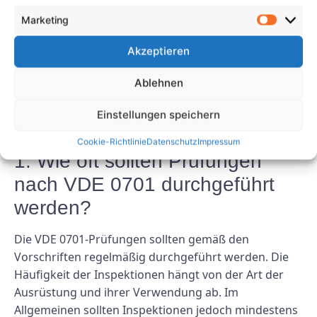
wie mangelnde Schulung, ungenaue Dokumentation,
Nichtdurchführung regelmäßiger Inspektionen,
Marketing
Missachtung von Warnschildern und Verwendung
Akzeptieren
ungeeigneter Werkzeuge können Unternehmen
sicherstellen, dass ihre Ausrüstung sicher ist und den
Ablehnen
Vorschriften entspricht.
Einstellungen speichern
FAQs
Cookie-Richtlinie
Datenschutz
Impressum
1. Wie oft sollten Prüfungen
nach VDE 0701 durchgeführt
werden?
Die VDE 0701-Prüfungen sollten gemäß den
Vorschriften regelmäßig durchgeführt werden. Die
Häufigkeit der Inspektionen hängt von der Art der
Ausrüstung und ihrer Verwendung ab. Im
Allgemeinen sollten Inspektionen jedoch mindestens