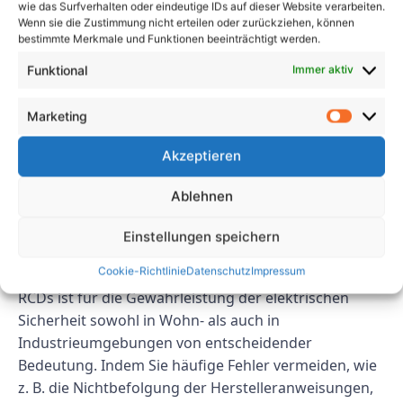
wie das Surfverhalten oder eindeutige IDs auf dieser Website verarbeiten.
Aufzeichnungen über RCD-Tests ist von
Wenn sie die Zustimmung nicht erteilen oder zurückziehen, können
entscheidender Bedeutung, um die Leistung der
bestimmte Merkmale und Funktionen beeinträchtigt werden.
Geräte im Laufe der Zeit zu verfolgen und etwaige
Funktional
Immer aktiv
Trends oder Muster zu erkennen. Es ist wichtig, das
Testdatum, die Ergebnisse und alle auf der Grundlage
Marketing
der Ergebnisse ergriffenen Maßnahmen zu
dokumentieren. Diese Dokumentation kann auch als
Akzeptieren
Nachweis für die Einhaltung der VDE-Normen und -
Vorschriften dienen.
Ablehnen
Abschluss
Einstellungen speichern
Cookie-Richtlinie
Datenschutz
Impressum
Die ordnungsgemäße Prüfung und Wartung von
RCDs ist für die Gewährleistung der elektrischen
Sicherheit sowohl in Wohn- als auch in
Industrieumgebungen von entscheidender
Bedeutung. Indem Sie häufige Fehler vermeiden, wie
z. B. die Nichtbefolgung der Herstelleranweisungen,