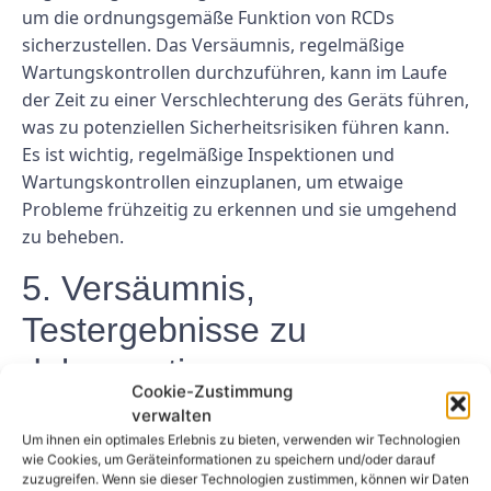
um die ordnungsgemäße Funktion von RCDs
sicherzustellen. Das Versäumnis, regelmäßige
Wartungskontrollen durchzuführen, kann im Laufe
der Zeit zu einer Verschlechterung des Geräts führen,
was zu potenziellen Sicherheitsrisiken führen kann.
Es ist wichtig, regelmäßige Inspektionen und
Wartungskontrollen einzuplanen, um etwaige
Probleme frühzeitig zu erkennen und sie umgehend
zu beheben.
5. Versäumnis,
Testergebnisse zu
dokumentieren
Cookie-Zustimmung
verwalten
Ein weiterer häufiger Fehler besteht darin, die
Um ihnen ein optimales Erlebnis zu bieten, verwenden wir Technologien
Testergebnisse nicht ordnungsgemäß zu
wie Cookies, um Geräteinformationen zu speichern und/oder darauf
dokumentieren. Das Führen detaillierter
zuzugreifen. Wenn sie dieser Technologien zustimmen, können wir Daten