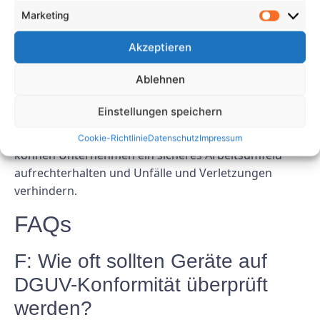
Die Geräteprüfung nach DGUV-Konformität ist ein
Marketing
entscheidender Prozess zur Gewährleistung der
Akzeptieren
Sicherheit von Geräten und Maschinen am
Arbeitsplatz. Durch die Vermeidung häufiger Fehler
Ablehnen
wie fehlender angemessener Schulung,
unzureichender Dokumentation, Vernachlässigung
Einstellungen speichern
regelmäßiger Inspektionen, Missachtung von
Herstellerrichtlinien und überstürzter Inspektionen
Cookie-Richtlinie
Datenschutz
Impressum
können Unternehmen ein sicheres Arbeitsumfeld
aufrechterhalten und Unfälle und Verletzungen
verhindern.
FAQs
F: Wie oft sollten Geräte auf
DGUV-Konformität überprüft
werden?