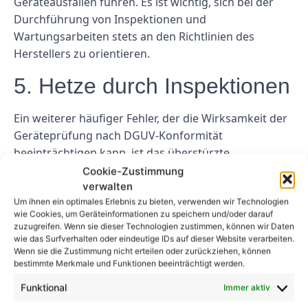
Geräteausfällen führen. Es ist wichtig, sich bei der
Durchführung von Inspektionen und
Wartungsarbeiten stets an den Richtlinien des
Herstellers zu orientieren.
5. Hetze durch Inspektionen
Ein weiterer häufiger Fehler, der die Wirksamkeit der
Geräteprüfung nach DGUV-Konformität
beeinträchtigen kann, ist das überstürzte
Durchlaufen von Inspektionen. Prüfer sollten sich die
Cookie-Zustimmung
Zeit nehmen, jedes Gerät gründlich zu prüfen und auf
verwalten
Um ihnen ein optimales Erlebnis zu bieten, verwenden wir Technologien
Anzeichen von Abnutzung, Beschädigung oder
wie Cookies, um Geräteinformationen zu speichern und/oder darauf
Fehlfunktion zu prüfen. Das Durchlaufen von
zuzugreifen. Wenn sie dieser Technologien zustimmen, können wir Daten
Inspektionen kann dazu führen, dass wichtige
wie das Surfverhalten oder eindeutige IDs auf dieser Website verarbeiten.
Wenn sie die Zustimmung nicht erteilen oder zurückziehen, können
Sicherheitsaspekte übersehen werden.
bestimmte Merkmale und Funktionen beeinträchtigt werden.
Abschluss
Funktional
Immer aktiv