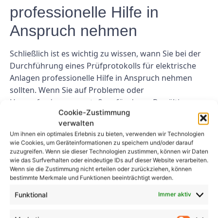
professionelle Hilfe in
Anspruch nehmen
Schließlich ist es wichtig zu wissen, wann Sie bei der
Durchführung eines Prüfprotokolls für elektrische
Anlagen professionelle Hilfe in Anspruch nehmen
sollten. Wenn Sie auf Probleme oder
Herausforderungen stoßen, für deren Bewältigung
Cookie-Zustimmung
Sie nicht gerüstet sind, ist es wichtig, die Hilfe eines
verwalten
qualifizierten Fachmanns in Anspruch zu nehmen.
Um ihnen ein optimales Erlebnis zu bieten, verwenden wir Technologien
Der Versuch, komplexe Probleme alleine anzugehen,
wie Cookies, um Geräteinformationen zu speichern und/oder darauf
könnte zu Fehlern oder weiteren Komplikationen
zuzugreifen. Wenn sie dieser Technologien zustimmen, können wir Daten
wie das Surfverhalten oder eindeutige IDs auf dieser Website verarbeiten.
führen.
Wenn sie die Zustimmung nicht erteilen oder zurückziehen, können
bestimmte Merkmale und Funktionen beeinträchtigt werden.
Abschluss
Funktional
Immer aktiv
Die Durchführung eines Prüfprotokolls für