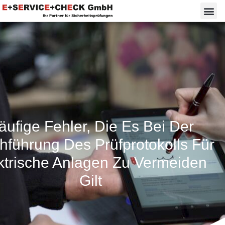
äufige Fehler, Die Es Bei Der
hführung Des Prüfprotokolls Für
ktrische Anlagen Zu Vermeiden
Gilt