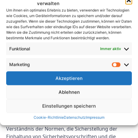
Testgeräte:
verwalten
Um ihnen ein optimales Erlebnis zu bieten, verwenden wir Technologien
Der Einsatz fortschrittlicher Prüfgeräte kann auch
wie Cookies, um Geräteinformationen zu speichern und/oder darauf
zuzugreifen. Wenn sie dieser Technologien zustimmen, können wir Daten
dazu beitragen, Herausforderungen in der
wie das Surfverhalten oder eindeutige IDs auf dieser Website verarbeiten.
Maschinenprüfung zu bewältigen. Moderne Testtools
Wenn sie die Zustimmung nicht erteilen oder zurückziehen, können
und -technologien können den Testprozess
bestimmte Merkmale und Funktionen beeinträchtigt werden.
rationalisieren und genauere Ergebnisse liefern.
Funktional
Immer aktiv
Ingenieure und Techniker sollten in hochwertige
Prüfgeräte investieren, um sicherzustellen, dass ihre
Marketing
Tests gründlich und zuverlässig sind.
Akzeptieren
Abschluss:
Ablehnen
Zusammenfassend lässt sich sagen, dass die
Maschinenprüfung nach VDE 0113 mehrere
Einstellungen speichern
Herausforderungen mit sich bringt, die Ingenieure
Cookie-Richtlinie
Datenschutz
Impressum
und Techniker bewältigen müssen. Durch das
Verständnis der Normen, die Sicherstellung der
Einhaltung von Sicherheitsvorschriften und die