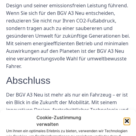
Design und seiner emissionsfreien Leistung führend.
Wenn Sie sich für den BGV A3 Neu entscheiden,
reduzieren Sie nicht nur Ihren CO2-Fußabdruck,
sondern tragen auch zu einer saubereren und
gesünderen Umwelt für zukünftige Generationen bei.
Mit seinem energieeffizienten Betrieb und minimalen
Auswirkungen auf den Planeten ist der BGV A3 Neu
eine verantwortungsvolle Wahl für umweltbewusste
Fahrer.
Abschluss
Der BGV A3 Neu ist mehr als nur ein Fahrzeug – er ist
ein Blick in die Zukunft der Mobilität. Mit seinem
innovativen Design, fortschrittlicher Technologie und
nachhaltiger Leistung bietet der BGV A3 Neu ein
Cookie-Zustimmung
verwalten
unvergleichliches Fahrerlebnis. Ganz gleich, ob Sie
Um ihnen ein optimales Erlebnis zu bieten, verwenden wir Technologien
sich für modernste Technologie, umweltfreundliches