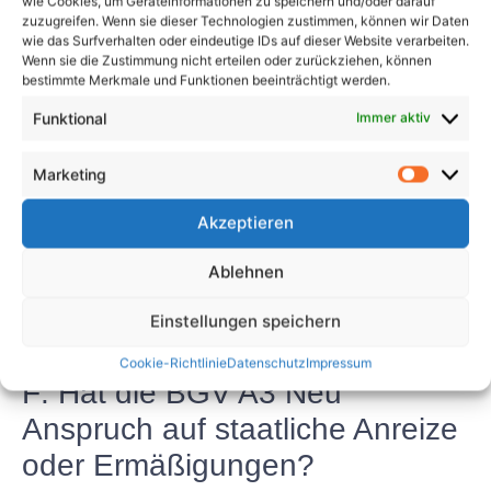
wie Cookies, um Geräteinformationen zu speichern und/oder darauf
Leben oder einfach nur den Nervenkitzel offener
zuzugreifen. Wenn sie dieser Technologien zustimmen, können wir Daten
Straßen begeistern, der BGV A3 Neu ist die perfekte
wie das Surfverhalten oder eindeutige IDs auf dieser Website verarbeiten.
Wenn sie die Zustimmung nicht erteilen oder zurückziehen, können
Wahl für Fahrer, die schon heute die Zukunft der
bestimmte Merkmale und Funktionen beeinträchtigt werden.
Mobilität erleben möchten.
Funktional
Immer aktiv
FAQs
Marketing
F: Wie lange hält der Akku des
Akzeptieren
BGV A3 Neu?
Ablehnen
A: Der Akku des BGV A3 Neu kann je nach
Fahrbedingungen und Nutzung mit einer einzigen
Einstellungen speichern
Ladung bis zu X Meilen halten.
Cookie-Richtlinie
Datenschutz
Impressum
F: Hat die BGV A3 Neu
Anspruch auf staatliche Anreize
oder Ermäßigungen?