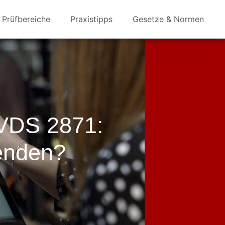
Prüfbereiche
Praxistipps
Gesetze & Normen
 VDS 2871:
wenden?