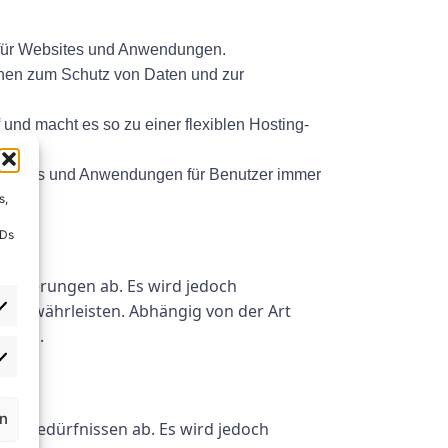
g für Websites und Anwendungen.
onen zum Schutz von Daten und zur
und macht es so zu einer flexiblen Hosting-
s Websites und Anwendungen für Benutzer immer
s,
IDs
forderungen ab. Es wird jedoch
u gewährleisten. Abhängig von der Art
enden.
rn
d -Bedürfnissen ab. Es wird jedoch