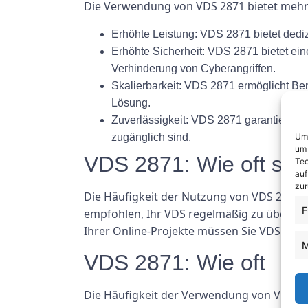
Die Verwendung von VDS 2871 bietet mehre
Erhöhte Leistung: VDS 2871 bietet dedi
Erhöhte Sicherheit: VDS 2871 bietet ei
Verhinderung von Cyberangriffen.
Skalierbarkeit: VDS 2871 ermöglicht Ben
Lösung.
Zuverlässigkeit: VDS 2871 garantiert ei
Um 
zugänglich sind.
um 
VDS 2871: Wie oft so
Tec
auf
zur
Die Häufigkeit der Nutzung von VDS 2871 
F
empfohlen, Ihr VDS regelmäßig zu überwac
Ihrer Online-Projekte müssen Sie VDS 2871
M
VDS 2871: Wie oft
Die Häufigkeit der Verwendung von VDS 28