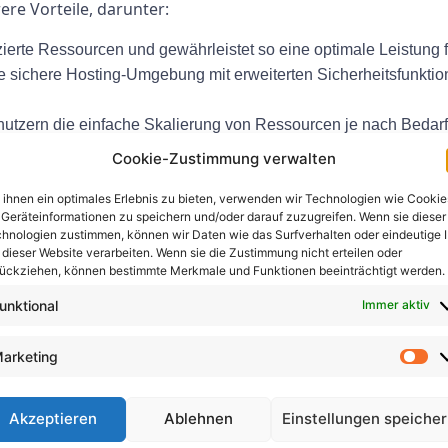
re Vorteile, darunter:
zierte Ressourcen und gewährleistet so eine optimale Leistun
ne sichere Hosting-Umgebung mit erweiterten Sicherheitsfunkti
utzern die einfache Skalierung von Ressourcen je nach Bedarf 
Cookie-Zustimmung verwalten
ne hohe Betriebszeit und Verfügbarkeit und stellt sicher, das
ihnen ein optimales Erlebnis zu bieten, verwenden wir Technologien wie Cookie
Geräteinformationen zu speichern und/oder darauf zuzugreifen. Wenn sie dieser
llte man es anwenden?
hnologien zustimmen, können wir Daten wie das Surfverhalten oder eindeutige 
 dieser Website verarbeiten. Wenn sie die Zustimmung nicht erteilen oder
ückziehen, können bestimmte Merkmale und Funktionen beeinträchtigt werden.
hängt von Ihren spezifischen Hosting-Bedürfnissen und -An
unktional
Immer aktiv
hen und zu warten, um optimale Leistung und Sicherheit z
 möglicherweise täglich, wöchentlich oder monatlich verw
arketing
Akzeptieren
Ablehnen
Einstellungen speiche
71 hängt von Ihren spezifischen Hosting-Anforderungen un