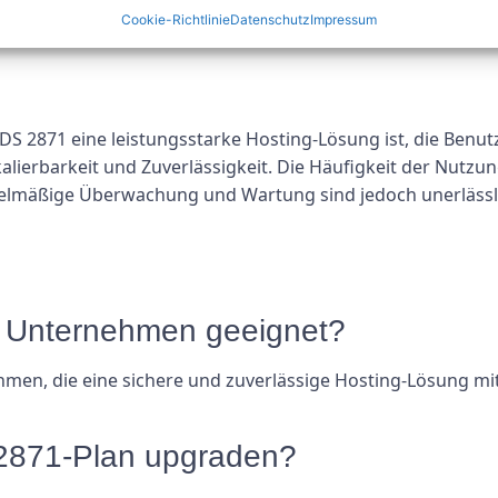
en und zu warten, um eine optimale Leistung und Sicherhei
Cookie-Richtlinie
Datenschutz
Impressum
icherweise täglich, wöchentlich oder monatlich verwenden
 2871 eine leistungsstarke Hosting-Lösung ist, die Benutze
kalierbarkeit und Zuverlässigkeit. Die Häufigkeit der Nutz
egelmäßige Überwachung und Wartung sind jedoch unerlässli
ne Unternehmen geeignet?
nehmen, die eine sichere und zuverlässige Hosting-Lösung m
2871-Plan upgraden?