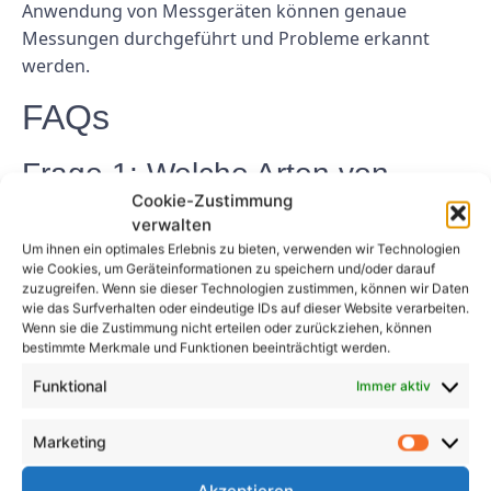
Anwendung von Messgeräten können genaue
Messungen durchgeführt und Probleme erkannt
werden.
FAQs
Frage 1: Welche Arten von
Cookie-Zustimmung
Messgeräten werden für die
verwalten
Messung von elektrischen
Um ihnen ein optimales Erlebnis zu bieten, verwenden wir Technologien
wie Cookies, um Geräteinformationen zu speichern und/oder darauf
Anlagen verwendet?
zuzugreifen. Wenn sie dieser Technologien zustimmen, können wir Daten
wie das Surfverhalten oder eindeutige IDs auf dieser Website verarbeiten.
Antwort: Für die Messung von elektrischen Anlagen
Wenn sie die Zustimmung nicht erteilen oder zurückziehen, können
bestimmte Merkmale und Funktionen beeinträchtigt werden.
werden verschiedene Arten von Messgeräten wie
Multimeter, Oszilloskope, Leistungsmessgeräte und
Funktional
Immer aktiv
Isolationsmessgeräte verwendet. Diese Messgeräte
ermöglichen die Überprüfung verschiedener
Marketing
Parameter wie Spannung, Stromstärke,
Akzeptieren