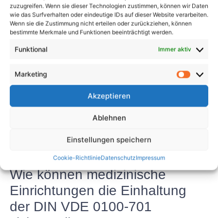
Welche Folgen hat die
zuzugreifen. Wenn sie dieser Technologien zustimmen, können wir Daten
Nichtbeachtung der DIN VDE
wie das Surfverhalten oder eindeutige IDs auf dieser Website verarbeiten.
Wenn sie die Zustimmung nicht erteilen oder zurückziehen, können
0100-701?
bestimmte Merkmale und Funktionen beeinträchtigt werden.
Funktional
Immer aktiv
Die Nichtbeachtung der Anforderungen der DIN VDE
0100-701 kann schwerwiegende Folgen haben,
Marketing
einschließlich der Gefahr von Stromschlägen,
Bränden und anderen elektrischen Gefahren.
Akzeptieren
Darüber hinaus kann die Nichteinhaltung zu
rechtlichen Strafen und Bußgeldern für medizinische
Ablehnen
Einrichtungen sowie zu einer Rufschädigung und
Einstellungen speichern
möglichen Klagen im Falle eines Stromausfalls
führen.
Cookie-Richtlinie
Datenschutz
Impressum
Wie können medizinische
Einrichtungen die Einhaltung
der DIN VDE 0100-701