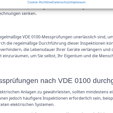
können dazu beitragen, die Energieeffizienz Ihrer elektri
Cookie-Richtlinie
Datenschutz
Impressum
en und beheben, die möglicherweise zu Energieverschwendu
rechnungen senken.
gelmäßige VDE 0100-Messprüfungen unerlässlich sind, um d
rch die regelmäßige Durchführung dieser Inspektionen kön
 verhindern, die Lebensdauer Ihrer Geräte verlängern und di
ität einzuräumen, um Sie selbst, Ihr Eigentum und die Men
Messprüfungen nach VDE 0100 durch
lektrischen Anlagen zu gewährleisten, sollten mindestens 
nnen jedoch häufigere Inspektionen erforderlich sein, be
teten elektrischen Systemen.