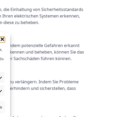
, die Einhaltung von Sicherheitsstandards
n Ihren elektrischen Systemen erkennen,
m diese zu beheben.
rn, indem potenzielle Gefahren erkannt
s,
tig erkennen und beheben, können Sie das
gen oder Sachschäden führen können.
IDs
äte zu verlängern. Indem Sie Probleme
en verhindern und sicherstellen, dass
rn