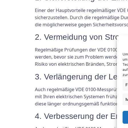
Einer der Hauptvorteile regelmäßiger VDE 
sicherzustellen. Durch die regelmäßige Du
die möglicherweise gegen Sicherheitsvors
2. Vermeidung von Stromu
Regelmäßige Prüfungen der VDE 0100-Messt
Um 
werden, bevor sie zum Problem werden. In
um 
Risiko von elektrischen Bränden, Stromsc
Tec
auf
3. Verlängerung der Lebe
zur
F
Auch regelmäßige VDE 0100-Messprüfungen 
mit Ihren elektrischen Systemen frühzeiti
M
diese länger ordnungsgemäß funktioniere
4. Verbesserung der Energ