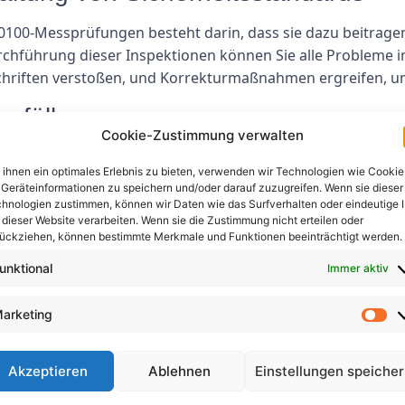
0100-Messprüfungen besteht darin, dass sie dazu beitragen
rchführung dieser Inspektionen können Sie alle Probleme i
chriften verstoßen, und Korrekturmaßnahmen ergreifen, u
nfällen
Cookie-Zustimmung verwalten
echnik können dazu beitragen, Elektrounfälle zu verhinde
ihnen ein optimales Erlebnis zu bieten, verwenden wir Technologien wie Cookie
dem Sie Probleme mit Ihren elektrischen Systemen frühzei
Geräteinformationen zu speichern und/oder darauf zuzugreifen. Wenn sie dieser
hlägen und anderen Unfällen reduzieren, die zu Verletzun
hnologien zustimmen, können wir Daten wie das Surfverhalten oder eindeutige 
 dieser Website verarbeiten. Wenn sie die Zustimmung nicht erteilen oder
nsdauer elektrischer Geräte
ückziehen, können bestimmte Merkmale und Funktionen beeinträchtigt werden.
unktional
Immer aktiv
können dazu beitragen, die Lebensdauer Ihrer Elektroger
g erkennen und beheben, können Sie Schäden an Ihren Gerät
arketing
n.
ieeffizienz
Akzeptieren
Ablehnen
Einstellungen speiche