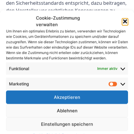
den Sicherheitsstandards entspricht, dazu beitragen,
den Hersteller vor rechtlichen Konsequenzen zu
schützen.
Cookie-Zustimmung
verwalten
Abschluss
Um ihnen ein optimales Erlebnis zu bieten, verwenden wir Technologien
wie Cookies, um Geräteinformationen zu speichern und/oder darauf
zuzugreifen. Wenn sie dieser Technologien zustimmen, können wir Daten
Insgesamt sind VDE 105-Prüfungen für die
wie das Surfverhalten oder eindeutige IDs auf dieser Website verarbeiten.
Gewährleistung der Sicherheit, Qualität und
Wenn sie die Zustimmung nicht erteilen oder zurückziehen, können
bestimmte Merkmale und Funktionen beeinträchtigt werden.
Konformität von Elektrogeräten unerlässlich. Indem
Hersteller ihre Geräte strengen Tests unterziehen,
Funktional
Immer aktiv
können sie potenzielle Gefahren erkennen, die
Produktqualität verbessern, Vertrauen bei den
Marketing
Verbrauchern aufbauen und Haftungsrisiken
Akzeptieren
reduzieren. Die Investition in VDE 105-Prüfungen
kommt nicht nur den Herstellern zugute, sondern
Ablehnen
sorgt auch für die Sicherheit und Zufriedenheit der
Verbraucher.
Einstellungen speichern