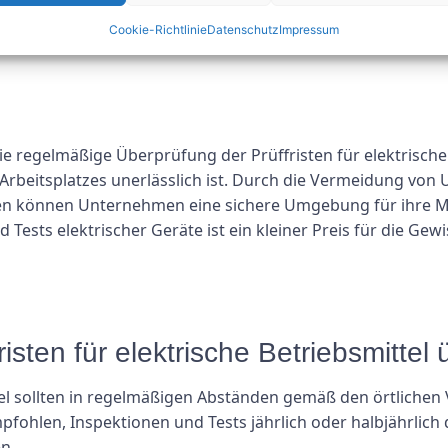
ren. Durch die Einhaltung der Prüffristen für elektrische Be
Cookie-Richtlinie
Datenschutz
Impressum
ts können Unternehmen ihr Engagement für Sicherheit und
e regelmäßige Überprüfung der Prüffristen für elektrische 
Arbeitsplatzes unerlässlich ist. Durch die Vermeidung von U
ften können Unternehmen eine sichere Umgebung für ihre Mi
Tests elektrischer Geräte ist ein kleiner Preis für die Gewi
fristen für elektrische Betriebsmitte
ttel sollten in regelmäßigen Abständen gemäß den örtlichen
fohlen, Inspektionen und Tests jährlich oder halbjährlich
n.