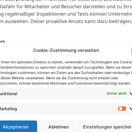
 Gefahr für Mitarbeiter und Besucher darstellen und zu S
ung regelmäßiger Inspektionen und Tests können Unterneh
ken ausweiten. Dieser proaktive Ansatz kann dazu beitragen
en
Cookie-Zustimmung verwalten
lmäßigen Überprüfung der Prüffristen für elektrische Betrie
ihnen ein optimales Erlebnis zu bieten, verwenden wir Technologien wie Cookie
nerwartet ausfallen, kann dies zu Betriebsunterbrechungen
Geräteinformationen zu speichern und/oder darauf zuzugreifen. Wenn sie dieser
rnehmen die Wartungspläne einhalten und sicherstellen, da
hnologien zustimmen, können wir Daten wie das Surfverhalten oder eindeutige 
sfallzeiten minimieren. Dieser proaktive Ansatz kann dazu 
 dieser Website verarbeiten. Wenn sie die Zustimmung nicht erteilen oder
ückziehen, können bestimmte Merkmale und Funktionen beeinträchtigt werden.
 dass Fristen eingehalten und die Produktivität aufrechterha
unktional
Immer aktiv
er Anforderungen
arketing
 für elektrische Betriebsmittel ist nicht nur wichtig für Si
ielen Ländern sind Unternehmen gesetzlich verpflichtet, ihr
Akzeptieren
Ablehnen
Einstellungen speiche
e den Sicherheitsstandards entsprechen. Die Nichteinhaltun