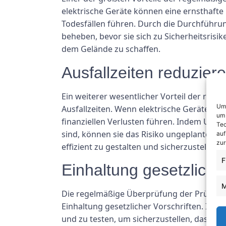
elektrische Geräte können eine ernsthafte
Todesfällen führen. Durch die Durchführ
beheben, bevor sie sich zu Sicherheitsrisi
dem Gelände zu schaffen.
Ausfallzeiten reduzier
Ein weiterer wesentlicher Vorteil der rege
Um 
Ausfallzeiten. Wenn elektrische Geräte u
um 
finanziellen Verlusten führen. Indem Unte
Tec
sind, können sie das Risiko ungeplanter Au
auf
zur
effizient zu gestalten und sicherzustellen,
F
Einhaltung gesetzlich
M
Die regelmäßige Überprüfung der Prüffristen
Einhaltung gesetzlicher Vorschriften. In v
und zu testen, um sicherzustellen, dass si