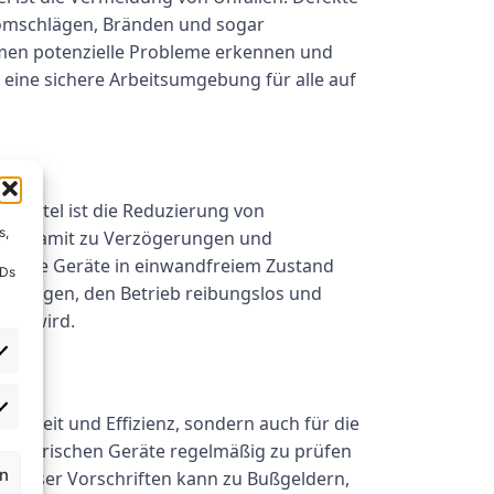
tromschlägen, Bränden und sogar
men potenzielle Probleme erkennen und
, eine sichere Arbeitsumgebung für alle auf
bsmittel ist die Reduzierung von
s,
 und damit zu Verzögerungen und
ss alle Geräte in einwandfreiem Zustand
IDs
beitragen, den Betrieb reibungslos und
lten wird.
cherheit und Effizienz, sondern auch für die
e elektrischen Geräte regelmäßig zu prüfen
rn
g dieser Vorschriften kann zu Bußgeldern,