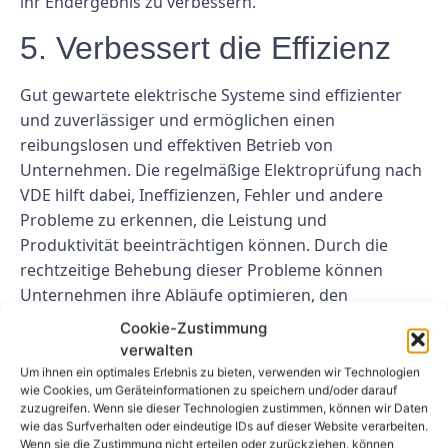
ihr Endergebnis zu verbessern.
5. Verbessert die Effizienz
Gut gewartete elektrische Systeme sind effizienter
und zuverlässiger und ermöglichen einen
reibungslosen und effektiven Betrieb von
Unternehmen. Die regelmäßige Elektroprüfung nach
VDE hilft dabei, Ineffizienzen, Fehler und andere
Probleme zu erkennen, die Leistung und
Produktivität beeinträchtigen können. Durch die
rechtzeitige Behebung dieser Probleme können
Unternehmen ihre Abläufe optimieren, den
Energieverbrauch senken und ihre Gesamteffizienz
Cookie-Zustimmung
verbessern.
verwalten
Um ihnen ein optimales Erlebnis zu bieten, verwenden wir Technologien
Abschluss
wie Cookies, um Geräteinformationen zu speichern und/oder darauf
zuzugreifen. Wenn sie dieser Technologien zustimmen, können wir Daten
wie das Surfverhalten oder eindeutige IDs auf dieser Website verarbeiten.
Die regelmäßige Elektroprüfung nach VDE ist eine
Wenn sie die Zustimmung nicht erteilen oder zurückziehen, können