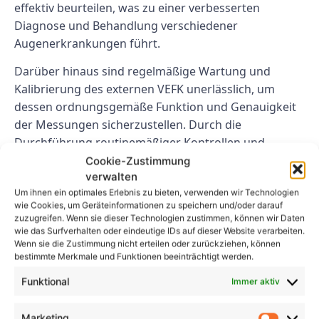
effektiv beurteilen, was zu einer verbesserten
Diagnose und Behandlung verschiedener
Augenerkrankungen führt.
Darüber hinaus sind regelmäßige Wartung und
Kalibrierung des externen VEFK unerlässlich, um
dessen ordnungsgemäße Funktion und Genauigkeit
der Messungen sicherzustellen. Durch die
Durchführung routinemäßiger Kontrollen und
Inspektionen können Gesundheitseinrichtungen
Cookie-Zustimmung
verwalten
Gerätefehlfunktionen verhindern und sicherstellen,
Um ihnen ein optimales Erlebnis zu bieten, verwenden wir Technologien
dass der externe VEFK ein sicheres und zuverlässiges
wie Cookies, um Geräteinformationen zu speichern und/oder darauf
Instrument zur Diagnose und Überwachung von
zuzugreifen. Wenn sie dieser Technologien zustimmen, können wir Daten
Augenerkrankungen bleibt.
wie das Surfverhalten oder eindeutige IDs auf dieser Website verarbeiten.
Wenn sie die Zustimmung nicht erteilen oder zurückziehen, können
bestimmte Merkmale und Funktionen beeinträchtigt werden.
Abschluss
Funktional
Immer aktiv
Insgesamt spielt der externe VEFK eine
entscheidende Rolle bei der Gewährleistung der
Marketing