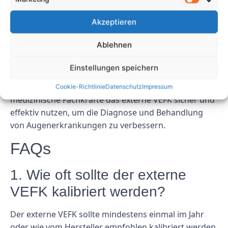
elektrischen Sicherheit in der Augenpflege, indem er
Akzeptieren
wertvolle Informationen über die Funktion des
visuellen Systems liefert und gleichzeitig das Risiko
Ablehnen
elektrischer Gefahren minimiert. Durch die
Einhaltung ordnungsgemäßer Sicherheitsprotokolle,
Einstellungen speichern
die Durchführung regelmäßiger Wartungsarbeiten
und die Einhaltung der Herstellerrichtlinien können
Cookie-Richtlinie
Datenschutz
Impressum
medizinische Fachkräfte das externe VEFK sicher und
effektiv nutzen, um die Diagnose und Behandlung
von Augenerkrankungen zu verbessern.
FAQs
1. Wie oft sollte der externe
VEFK kalibriert werden?
Der externe VEFK sollte mindestens einmal im Jahr
oder wie vom Hersteller empfohlen kalibriert werden.