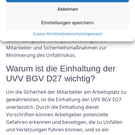
Ablehnen
Bei der UVV BGV D27 handelt es sich um eine Reihe
von Vorschriften und Richtlinien zur Vermeidung von
Einstellungen speichern
Unfällen und Verletzungen am Arbeitsplatz. Dazu
gehören Maßnahmen wie regelmäßige
Cookie-Richtlinie
Datenschutz
Impressum
Gefährdungsbeurteilungen, Schulungen der
Mitarbeiter und Sicherheitsmaßnahmen zur
Minimierung des Unfallrisikos.
Warum ist die Einhaltung der
UVV BGV D27 wichtig?
Um die Sicherheit der Mitarbeiter am Arbeitsplatz zu
gewährleisten, ist die Einhaltung der UVV BGV D27
unerlässlich. Durch die Einhaltung dieser
Vorschriften können Arbeitgeber potenzielle
Gefahren erkennen und beseitigen, die zu Unfällen
und Verletzungen führen können, und so ein