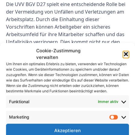
Die UVV BGV D27 spielt eine entscheidende Rolle bei
der Vermeidung von Unfällen und Verletzungen am
Arbeitsplatz. Durch die Einhaltung dieser
Vorschriften können Arbeitgeber ein sicheres
Arbeitsumfeld für ihre Mitarbeiter schaffen und das
Unfallrisiko verringern. Dies kommt nicht nur den
Arbeitnehmern zugute, da ihre Sicherheit
Cookie-Zustimmung
gewährleistet ist, sondern auch dem Arbeitgeber, da
verwalten
die Wahrscheinlichkeit kostspieliger Unfälle und
Um ihnen ein optimales Erlebnis zu bieten, verwenden wir Technologien
wie Cookies, um Geräteinformationen zu speichern und/oder darauf
rechtlicher Konsequenzen verringert wird. Für
zuzugreifen. Wenn sie dieser Technologien zustimmen, können wir Daten
Arbeitgeber ist es unerlässlich, der Sicherheit am
wie das Surfverhalten oder eindeutige IDs auf dieser Website verarbeiten.
Wenn sie die Zustimmung nicht erteilen oder zurückziehen, können
Arbeitsplatz Priorität einzuräumen und die
bestimmte Merkmale und Funktionen beeinträchtigt werden.
Einhaltung der UVV BGV D27 sicherzustellen, um ihre
Mitarbeiter und ihr Unternehmen zu schützen.
Funktional
Immer aktiv
FAQs
Marketing
Was ist UVV BGV D27?
Akzeptieren