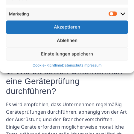
verbessern, die Sicherheit zu erhöhen, Geld zu
sparen, die Einhaltung von Vorschriften
Marketing
sicherzustellen und Sicherheit zu schaffen. Durch die
Priorisierung von Gerätetests und -wartung können
Akzeptieren
Unternehmen ihre Mitarbeiter, Kunden und ihr
Ablehnen
Geschäftsergebnis langfristig schützen.
FAQs
Einstellungen speichern
Cookie-Richtlinie
Datenschutz
Impressum
1. Wie oft sollten Unternehmen
eine Geräteprüfung
durchführen?
Es wird empfohlen, dass Unternehmen regelmäßig
Geräteprüfungen durchführen, abhängig von der Art
der Ausrüstung und den Branchenvorschriften.
Einige Geräte erfordern möglicherweise monatliche