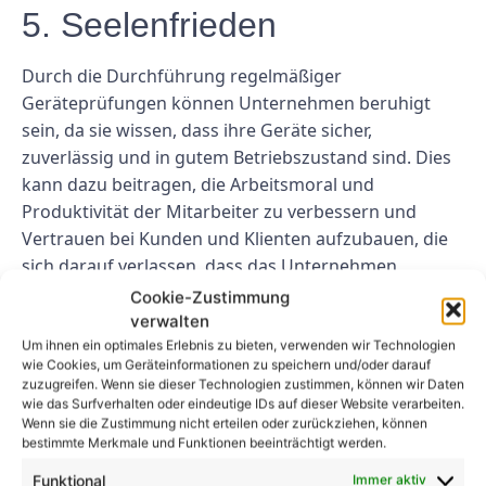
5. Seelenfrieden
Durch die Durchführung regelmäßiger
Geräteprüfungen können Unternehmen beruhigt
sein, da sie wissen, dass ihre Geräte sicher,
zuverlässig und in gutem Betriebszustand sind. Dies
kann dazu beitragen, die Arbeitsmoral und
Produktivität der Mitarbeiter zu verbessern und
Vertrauen bei Kunden und Klienten aufzubauen, die
sich darauf verlassen, dass das Unternehmen
qualitativ hochwertige Produkte und
Cookie-Zustimmung
Dienstleistungen liefert.
verwalten
Um ihnen ein optimales Erlebnis zu bieten, verwenden wir Technologien
Abschluss
wie Cookies, um Geräteinformationen zu speichern und/oder darauf
zuzugreifen. Wenn sie dieser Technologien zustimmen, können wir Daten
wie das Surfverhalten oder eindeutige IDs auf dieser Website verarbeiten.
Regelmäßige Geräteprüfungen sind eine
Wenn sie die Zustimmung nicht erteilen oder zurückziehen, können
bestimmte Merkmale und Funktionen beeinträchtigt werden.
kostengünstige Investition für Unternehmen, die
dazu beitragen kann, die Geräteleistung zu
Funktional
Immer aktiv