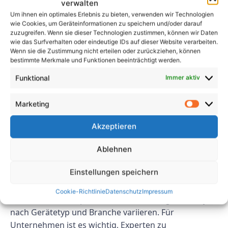
und A4?
verwalten
Um ihnen ein optimales Erlebnis zu bieten, verwenden wir Technologien
wie Cookies, um Geräteinformationen zu speichern und/oder darauf
Bei Nichtbeachtung der BGV A3 und A4 kann es zu
zuzugreifen. Wenn sie dieser Technologien zustimmen, können wir Daten
hohen Bußgeldern, Anwaltskosten und möglichen
wie das Surfverhalten oder eindeutige IDs auf dieser Website verarbeiten.
Wenn sie die Zustimmung nicht erteilen oder zurückziehen, können
Unfällen am Arbeitsplatz kommen. Für Unternehmen
bestimmte Merkmale und Funktionen beeinträchtigt werden.
ist es unerlässlich, diese Vorschriften einzuhalten, um
die Sicherheit ihrer Mitarbeiter zu gewährleisten und
Funktional
Immer aktiv
finanzielle Konsequenzen zu vermeiden.
Marketing
2. Wie oft sollten Unternehmen
Akzeptieren
Kontrollen und Prüfungen
durchführen, um der BGV A3 zu
Ablehnen
entsprechen?
Einstellungen speichern
Die Häufigkeit der zur Einhaltung der BGV A3
Cookie-Richtlinie
Datenschutz
Impressum
erforderlichen Inspektionen und Prüfungen kann je
nach Gerätetyp und Branche variieren. Für
Unternehmen ist es wichtig, Experten zu